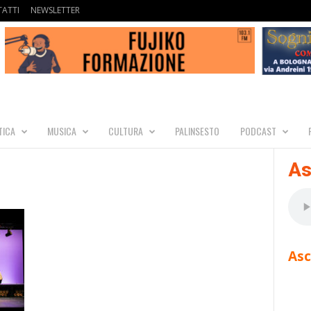
ATTI
NEWSLETTER
TICA
MUSICA
CULTURA
PALINSESTO
PODCAST
As
Asc