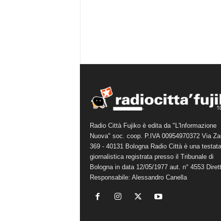
Radio Città Fujiko è edita da "L'Informazione
Nuova" soc. coop. P.IVA 00954970372 Via Za
369 - 40131 Bologna Radio Città è una testat
giornalistica registrata presso il Tribunale di
Bologna in data 12/05/1977 aut. n° 4553 Diret
Responsabile: Alessandro Canella