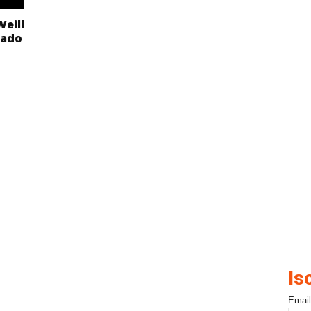
Weill
bado
Is
Email