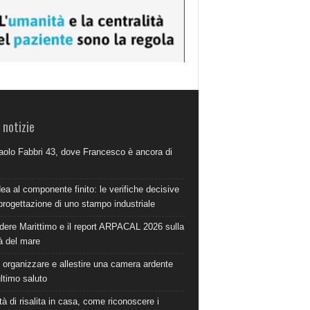
 notizie
aolo Fabbri 43, dove Francesco è ancora di
dea al componente finito: le verifiche decisive
progettazione di uno stampo industriale
dere Marittimo e il report ARPACAL 2026 sulla
à del mare
organizzare e allestire una camera ardente
ultimo saluto
à di risalita in casa, come riconoscere i