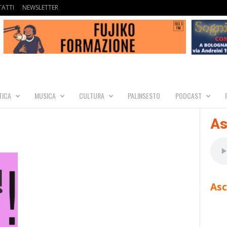
ATTI
NEWSLETTER
TICA
MUSICA
CULTURA
PALINSESTO
PODCAST
As
Asc