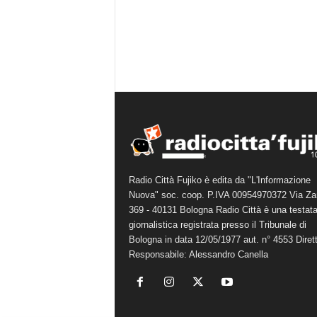
Radio Città Fujiko è edita da "L'Informazione
Nuova" soc. coop. P.IVA 00954970372 Via Za
369 - 40131 Bologna Radio Città è una testat
giornalistica registrata presso il Tribunale di
Bologna in data 12/05/1977 aut. n° 4553 Diret
Responsabile: Alessandro Canella