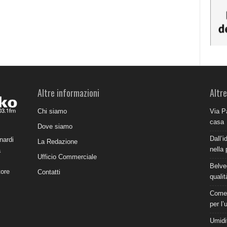
Altre informazioni
Altre
Chi siamo
Via P
casa
Dove siamo
Dall’i
nardi
La Redazione
nella 
a
Ufficio Commerciale
Belve
tore
Contatti
qualit
Come 
per l’
Umidit