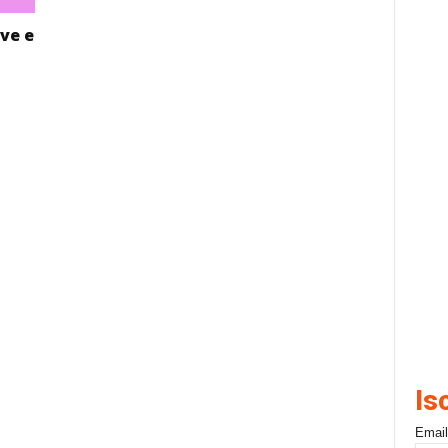
ive e
Is
Email