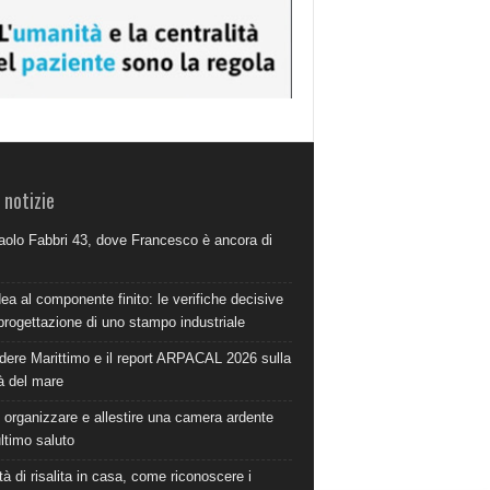
 notizie
aolo Fabbri 43, dove Francesco è ancora di
dea al componente finito: le verifiche decisive
progettazione di uno stampo industriale
dere Marittimo e il report ARPACAL 2026 sulla
à del mare
organizzare e allestire una camera ardente
ultimo saluto
à di risalita in casa, come riconoscere i