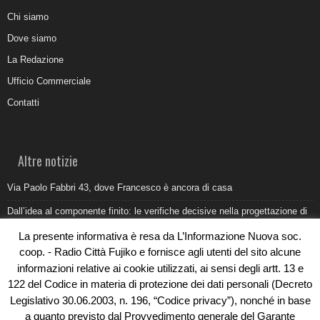
Chi siamo
Dove siamo
La Redazione
Ufficio Commerciale
Contatti
Altre notizie
Via Paolo Fabbri 43, dove Francesco è ancora di casa
Dall’idea al componente finito: le verifiche decisive nella progettazione di
uno stampo industriale
La presente informativa è resa da L’Informazione Nuova soc.
Belvedere Marittimo e il report ARPACAL 2026 sulla qualità del mare
coop. - Radio Città Fujiko e fornisce agli utenti del sito alcune
informazioni relative ai cookie utilizzati, ai sensi degli artt. 13 e
Come organizzare e allestire una camera ardente per l’ultimo saluto
122 del Codice in materia di protezione dei dati personali (Decreto
Umidità di risalita in casa, come riconoscere i segnali veri
Legislativo 30.06.2003, n. 196, “Codice privacy”), nonché in base
a quanto previsto dal Provvedimento generale del Garante