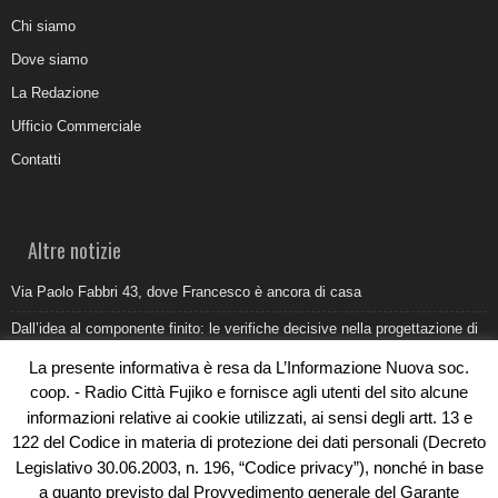
Chi siamo
Dove siamo
La Redazione
Ufficio Commerciale
Contatti
Altre notizie
Via Paolo Fabbri 43, dove Francesco è ancora di casa
Dall’idea al componente finito: le verifiche decisive nella progettazione di
uno stampo industriale
La presente informativa è resa da L’Informazione Nuova soc.
Belvedere Marittimo e il report ARPACAL 2026 sulla qualità del mare
coop. - Radio Città Fujiko e fornisce agli utenti del sito alcune
informazioni relative ai cookie utilizzati, ai sensi degli artt. 13 e
Come organizzare e allestire una camera ardente per l’ultimo saluto
122 del Codice in materia di protezione dei dati personali (Decreto
Umidità di risalita in casa, come riconoscere i segnali veri
Legislativo 30.06.2003, n. 196, “Codice privacy”), nonché in base
a quanto previsto dal Provvedimento generale del Garante