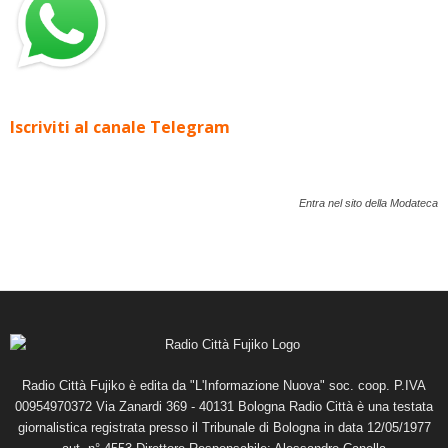
Iscriviti al canale Telegram
Entra nel sito della Modateca
Radio Città Fujiko è edita da "L'Informazione Nuova" soc. coop. P.IVA
00954970372 Via Zanardi 369 - 40131 Bologna Radio Città è una testata
giornalistica registrata presso il Tribunale di Bologna in data 12/05/1977