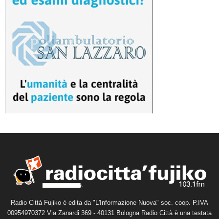
Radio Città Fujiko è edita da "L'Informazione Nuova" soc. coop. P.IVA
00954970372 Via Zanardi 369 - 40131 Bologna Radio Città è una testata