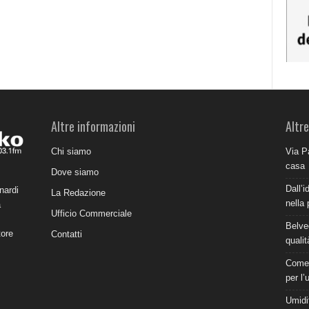
Altre informazioni
Altre
Chi siamo
Via P
casa
Dove siamo
Dall’i
nardi
La Redazione
nella 
a
Ufficio Commerciale
Belve
tore
Contatti
qualit
Come 
per l’
Umidit