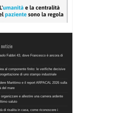
 notizie
aolo Fabbri 43, dove Francesco è ancora di
dea al componente finito: le verifiche decisive
progettazione di uno stampo industriale
dere Marittimo e il report ARPACAL 2026 sulla
à del mare
organizzare e allestire una camera ardente
ultimo saluto
à di risalita in casa, come riconoscere i