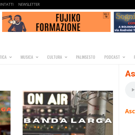
ONTATTI
NEWSLETTER
TICA
MUSICA
CULTURA
PALINSESTO
PODCAST
As
Asc