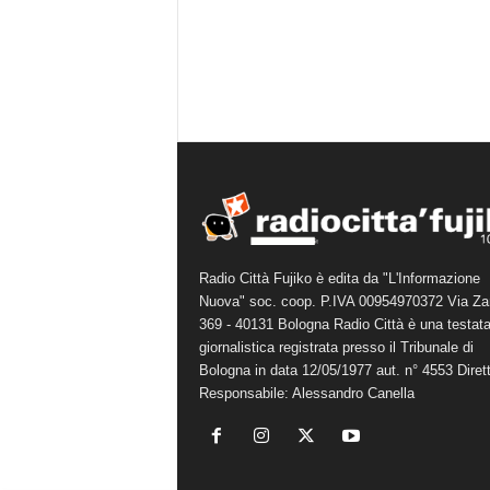
Radio Città Fujiko è edita da "L'Informazione
Nuova" soc. coop. P.IVA 00954970372 Via Za
369 - 40131 Bologna Radio Città è una testat
giornalistica registrata presso il Tribunale di
Bologna in data 12/05/1977 aut. n° 4553 Diret
Responsabile: Alessandro Canella