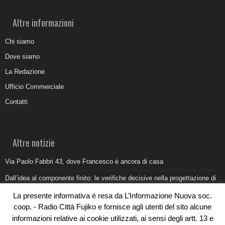
Altre informazioni
Chi siamo
Dove siamo
La Redazione
Ufficio Commerciale
Contatti
Altre notizie
Via Paolo Fabbri 43, dove Francesco è ancora di casa
Dall’idea al componente finito: le verifiche decisive nella progettazione di
uno stampo industriale
La presente informativa è resa da L’Informazione Nuova soc.
Belvedere Marittimo e il report ARPACAL 2026 sulla qualità del mare
coop. - Radio Città Fujiko e fornisce agli utenti del sito alcune
informazioni relative ai cookie utilizzati, ai sensi degli artt. 13 e
Come organizzare e allestire una camera ardente per l’ultimo saluto