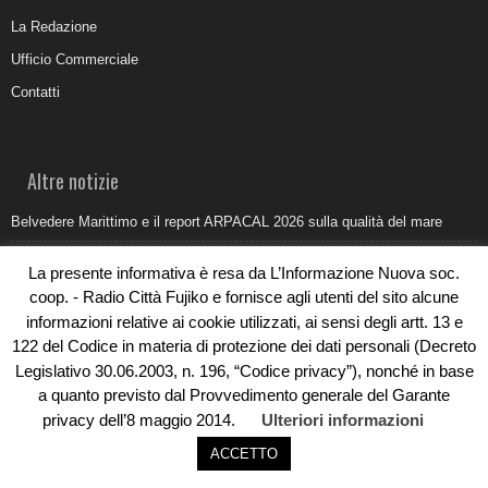
La Redazione
Ufficio Commerciale
Contatti
Altre notizie
Belvedere Marittimo e il report ARPACAL 2026 sulla qualità del mare
Come organizzare e allestire una camera ardente per l’ultimo saluto
La presente informativa è resa da L’Informazione Nuova soc.
Umidità di risalita in casa, come riconoscere i segnali veri
coop. - Radio Città Fujiko e fornisce agli utenti del sito alcune
informazioni relative ai cookie utilizzati, ai sensi degli artt. 13 e
Torna il Sun Donato Festival 2026
122 del Codice in materia di protezione dei dati personali (Decreto
Come il busking moderno ridisegna il paesaggio sonoro urbano
Legislativo 30.06.2003, n. 196, “Codice privacy”), nonché in base
a quanto previsto dal Provvedimento generale del Garante
privacy dell’8 maggio 2014.
Ulteriori informazioni
ACCETTO
© Copyright 2019 - Rivoluzioni Digitali