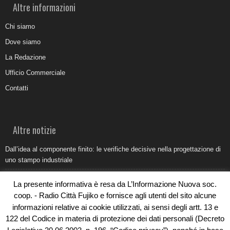
Altre informazioni
Chi siamo
Dove siamo
La Redazione
Ufficio Commerciale
Contatti
Altre notizie
Dall’idea al componente finito: le verifiche decisive nella progettazione di
uno stampo industriale
Belvedere Marittimo e il report ARPACAL 2026 sulla qualità del mare
La presente informativa è resa da L’Informazione Nuova soc.
Come organizzare e allestire una camera ardente per l’ultimo saluto
coop. - Radio Città Fujiko e fornisce agli utenti del sito alcune
informazioni relative ai cookie utilizzati, ai sensi degli artt. 13 e
Umidità di risalita in casa, come riconoscere i segnali veri
122 del Codice in materia di protezione dei dati personali (Decreto
Torna il Sun Donato Festival 2026