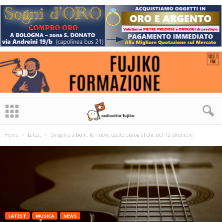
Home
Latest
Singoli e album, le nuove uscite discografiche del 12 dicembre
LATEST
MUSICA
NEWS