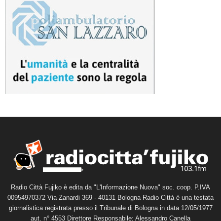
Radio Città Fujiko è edita da "L'Informazione Nuova" soc. coop. P.IVA
00954970372 Via Zanardi 369 - 40131 Bologna Radio Città è una testata
giornalistica registrata presso il Tribunale di Bologna in data 12/05/1977
aut. n° 4553 Direttore Responsabile: Alessandro Canella