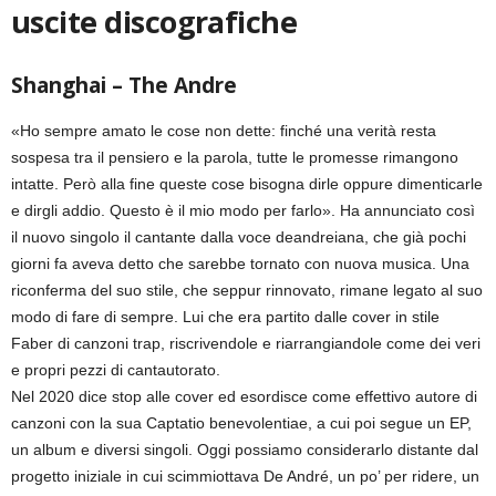
uscite discografiche
Shanghai – The Andre
«Ho sempre amato le cose non dette: finché una verità resta
sospesa tra il pensiero e la parola, tutte le promesse rimangono
intatte. Però alla fine queste cose bisogna dirle oppure dimenticarle
e dirgli addio. Questo è il mio modo per farlo». Ha annunciato così
il nuovo singolo il cantante dalla voce deandreiana, che già pochi
giorni fa aveva detto che sarebbe tornato con nuova musica. Una
riconferma del suo stile, che seppur rinnovato, rimane legato al suo
modo di fare di sempre. Lui che era partito dalle cover in stile
Faber di canzoni trap, riscrivendole e riarrangiandole come dei veri
e propri pezzi di cantautorato.
Nel 2020 dice stop alle cover ed esordisce come effettivo autore di
canzoni con la sua Captatio benevolentiae, a cui poi segue un EP,
un album e diversi singoli. Oggi possiamo considerarlo distante dal
progetto iniziale in cui scimmiottava De André, un po’ per ridere, un