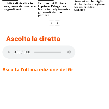
piemontesi: le migliori
Umidità di risalita in
Saldi estivi Michele
etichette da scegliere
casa, come riconoscere
Lopriore: l’eleganza
per un brindisi
i segnali veri
Made in Italy incontra
perfetto
gli sconti da non
perdere
Ascolta la diretta
Ascolta l'ultima edizione del Gr