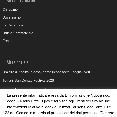
Chi siamo
Dove siamo
La Redazione
Ufficio Commerciale
Contatti
Altre notizie
Umidità di risalita in casa, come riconoscere i segnali veri
Torna il Sun Donato Festival 2026
Come il busking moderno ridisegna il paesaggio sonoro urbano
La presente informativa è resa da L’Informazione Nuova soc.
Saldi estivi Michele Lopriore: l’eleganza Made in Italy incontra gli sconti
coop. - Radio Città Fujiko e fornisce agli utenti del sito alcune
da non perdere
informazioni relative ai cookie utilizzati, ai sensi degli artt. 13 e
“Aho!” Un Atto di creazione e potenza di vita al Crisalide Forlì festival
122 del Codice in materia di protezione dei dati personali (Decreto