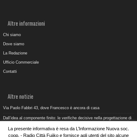
Altre informazioni
Chi siamo
Dove siamo
La Redazione
Ufficio Commerciale
Contatti
Altre notizie
Via Paolo Fabbri 43, dove Francesco è ancora di casa
Dall’idea al componente finito: le verifiche decisive nella progettazione di
uno stampo industriale
La presente informativa è resa da L’Informazione Nuova soc.
Belvedere Marittimo e il report ARPACAL 2026 sulla qualità del mare
coop. - Radio Città Fujiko e fornisce agli utenti del sito alcune