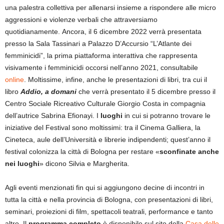
una palestra collettiva per allenarsi insieme a rispondere alle micro
aggressioni e violenze verbali che attraversiamo
quotidianamente. Ancora, il 6 dicembre 2022 verrà presentata
presso la Sala Tassinari a Palazzo D’Accursio “L’Atlante dei
femminicidi”, la prima piattaforma interattiva che rappresenta
visivamente i femminicidi occorsi nell’anno 2021, consultabile
online
. Moltissime, infine, anche le presentazioni di libri, tra cui il
libro
Addio, a domani
che verrà presentato il 5 dicembre presso il
Centro Sociale Ricreativo Culturale Giorgio Costa in compagnia
dell’autrice Sabrina Efionayi. I
luoghi
in cui si potranno trovare le
iniziative del Festival sono moltissimi: tra il Cinema Galliera, la
Cineteca, aule dell’Università e librerie indipendenti; quest’anno il
festival colonizza la città di Bologna per restare «
sconfinate
anche
nei luoghi
» dicono Silvia e Margherita.
Agli eventi menzionati fin qui si aggiungono decine di incontri in
tutta la città e nella provincia di Bologna, con presentazioni di libri,
seminari, proiezioni di film, spettacoli teatrali, performance e tanto
altro. Il
programma completo
è disponibile sul sito della
Casa delle