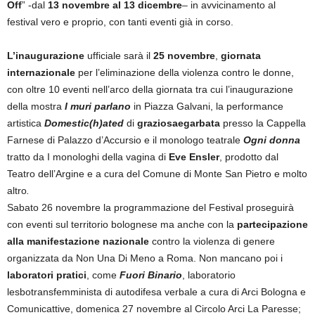
Off
” -dal
13 novembre al 13 dicembre
– in avvicinamento al
festival vero e proprio, con tanti eventi già in corso.
L’inaugurazione
ufficiale sarà il
25 novembre
,
giornata
internazionale
per l’eliminazione della violenza contro le donne,
con oltre 10 eventi nell’arco della giornata tra cui l’inaugurazione
della mostra
I muri parlano
in Piazza Galvani, la performance
artistica
Domestic(h)ated
di
graziosaegarbata
presso la Cappella
Farnese di Palazzo d’Accursio e il monologo teatrale
Ogni donna
tratto da I monologhi della vagina di
Eve Ensler
, prodotto dal
Teatro dell’Argine e a cura del Comune di Monte San Pietro e molto
altro
.
Sabato 26 novembre la programmazione del Festival proseguirà
con eventi sul territorio bolognese ma anche con la
partecipazione
alla manifestazione nazionale
contro la violenza di genere
organizzata da Non Una Di Meno a Roma. Non mancano poi i
laboratori pratici
, come
Fuori Binario
, laboratorio
lesbotransfemminista di autodifesa verbale a cura di Arci Bologna e
Comunicattive, domenica 27 novembre al Circolo Arci La Paresse;