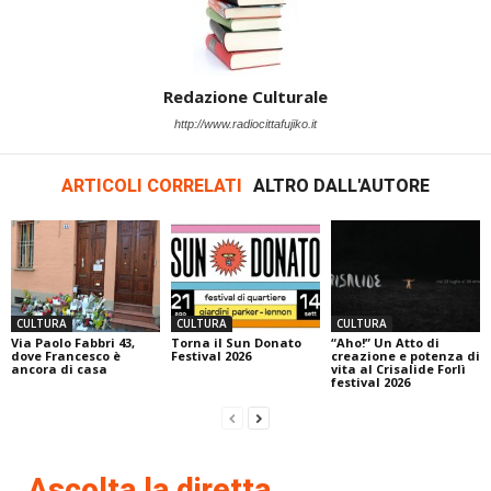
Redazione Culturale
http://www.radiocittafujiko.it
ARTICOLI CORRELATI
ALTRO DALL'AUTORE
CULTURA
CULTURA
CULTURA
Via Paolo Fabbri 43,
Torna il Sun Donato
“Aho!” Un Atto di
dove Francesco è
Festival 2026
creazione e potenza di
ancora di casa
vita al Crisalide Forlì
festival 2026
Ascolta la diretta