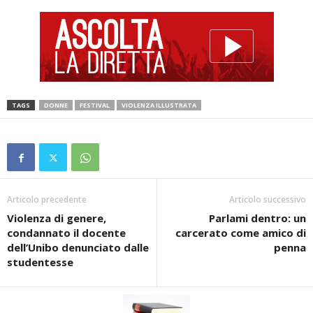
TAGS
DONNE
FESTIVAL
VIOLENZA ILLUSTRATA
Articolo precedente
Articolo successivo
Violenza di genere,
Parlami dentro: un
condannato il docente
carcerato come amico di
dell’Unibo denunciato dalle
penna
studentesse