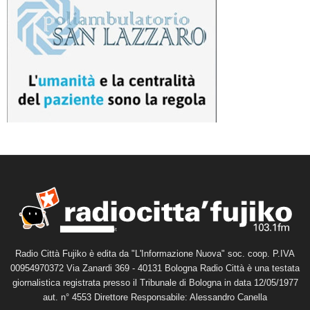
Radio Città Fujiko è edita da "L'Informazione Nuova" soc. coop. P.IVA
00954970372 Via Zanardi 369 - 40131 Bologna Radio Città è una testata
giornalistica registrata presso il Tribunale di Bologna in data 12/05/1977
aut. n° 4553 Direttore Responsabile: Alessandro Canella