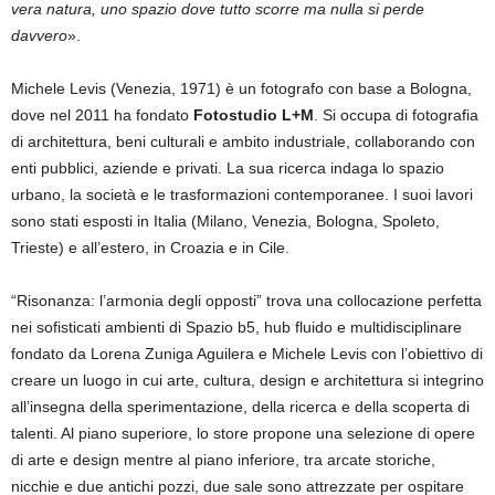
vera natura, uno spazio dove tutto scorre ma nulla si perde
davvero
».
Michele Levis (Venezia, 1971) è un fotografo con base a Bologna,
dove nel 2011 ha fondato
Fotostudio L+M
. Si occupa di fotografia
di architettura, beni culturali e ambito industriale, collaborando con
enti pubblici, aziende e privati. La sua ricerca indaga lo spazio
urbano, la società e le trasformazioni contemporanee. I suoi lavori
sono stati esposti in Italia (Milano, Venezia, Bologna, Spoleto,
Trieste) e all’estero, in Croazia e in Cile.
“Risonanza: l’armonia degli opposti” trova una collocazione perfetta
nei sofisticati ambienti di Spazio b5, hub fluido e multidisciplinare
fondato da Lorena Zuniga Aguilera e Michele Levis con l’obiettivo di
creare un luogo in cui arte, cultura, design e architettura si integrino
all’insegna della sperimentazione, della ricerca e della scoperta di
talenti. Al piano superiore, lo store propone una selezione di opere
di arte e design mentre al piano inferiore, tra arcate storiche,
nicchie e due antichi pozzi, due sale sono attrezzate per ospitare