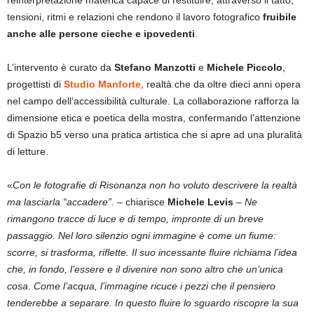
reinterpretazione materica capace di restituire, attraverso il tatto,
tensioni, ritmi e relazioni che rendono il lavoro fotografico
fruibile
anche alle persone cieche e ipovedenti
.
L’intervento è curato da
Stefano Manzotti
e
Michele Piccolo
,
progettisti di
Studio Manforte
, realtà che da oltre dieci anni opera
nel campo dell’accessibilità culturale. La collaborazione rafforza la
dimensione etica e poetica della mostra, confermando l’attenzione
di Spazio b5 verso una pratica artistica che si apre ad una pluralità
di letture.
«
Con le fotografie di Risonanza non ho voluto descrivere la realtà
ma lasciarla “accadere”
. – chiarisce
Michele Levis
–
Ne
rimangono tracce di luce e di tempo, impronte di un breve
passaggio. Nel loro silenzio ogni immagine è come un fiume:
scorre, si trasforma, riflette. Il suo incessante fluire richiama l’idea
che, in fondo, l’essere e il divenire non sono altro che un’unica
cosa. Come l’acqua, l’immagine ricuce i pezzi che il pensiero
tenderebbe a separare. In questo fluire lo sguardo riscopre la sua