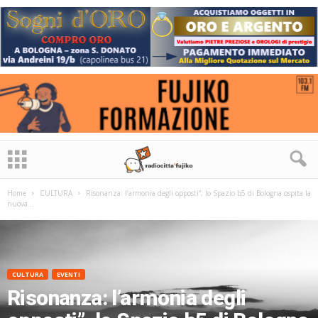
Home
CULTURA
Risonanza: l’armonia degli opposti”, lo Spazio b5 di Bologna ospita la
nuova...
CULTURA
EVENTI
Risonanza: l’armonia degli