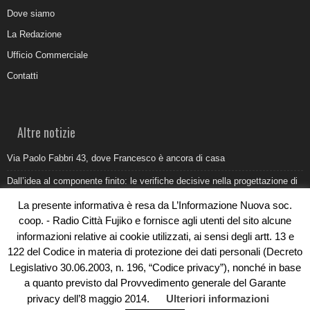
Dove siamo
La Redazione
Ufficio Commerciale
Contatti
Altre notizie
Via Paolo Fabbri 43, dove Francesco è ancora di casa
Dall’idea al componente finito: le verifiche decisive nella progettazione di
uno stampo industriale
La presente informativa è resa da L’Informazione Nuova soc.
Belvedere Marittimo e il report ARPACAL 2026 sulla qualità del mare
coop. - Radio Città Fujiko e fornisce agli utenti del sito alcune
informazioni relative ai cookie utilizzati, ai sensi degli artt. 13 e
Come organizzare e allestire una camera ardente per l’ultimo saluto
122 del Codice in materia di protezione dei dati personali (Decreto
Umidità di risalita in casa, come riconoscere i segnali veri
Legislativo 30.06.2003, n. 196, “Codice privacy”), nonché in base
a quanto previsto dal Provvedimento generale del Garante
privacy dell’8 maggio 2014.
Ulteriori informazioni