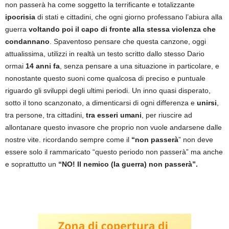
non passerà ha come soggetto la terrificante e totalizzante
ipocrisia
di stati e cittadini, che ogni giorno professano l’abiura alla
guerra
voltando poi il capo di fronte alla stessa violenza che
condannano
. Spaventoso pensare che questa canzone, oggi
attualissima, utilizzi in realtà un testo scritto dallo stesso Dario
ormai
14 anni fa
, senza pensare a una situazione in particolare, e
nonostante questo suoni come qualcosa di preciso e puntuale
riguardo gli sviluppi degli ultimi periodi. Un inno quasi disperato,
sotto il tono scanzonato, a dimenticarsi di ogni differenza e
unirsi
,
tra persone, tra cittadini,
tra esseri umani
, per riuscire ad
allontanare questo invasore che proprio non vuole andarsene dalle
nostre vite. ricordando sempre come il
“non passerà
” non deve
essere solo il rammaricato “questo periodo non passerà” ma anche
e soprattutto un
“NO! Il nemico (la guerra) non passerà”.