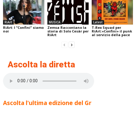
RiArt
MUSICA
Latest
RiArt: I “Confini” siamo
Zemsa Raccontano la
T-Rex Squad per
noi
storia di Solo Cesàr per
RiArt:«Confini» il punk
RiArt
al servizio della pace
Ascolta la diretta
Ascolta l'ultima edizione del Gr