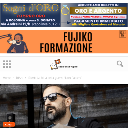
Home
RiArt
RiArt: La follia della guerra “Non Passerà”
RIART