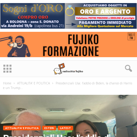
Home
ATTUALITA' E POLITICA
Presidenziali Usa: l’addio di Biden, la chance di Harris
e un Trump...
ATTUALITA' E POLITICA
ESTERI
LATEST