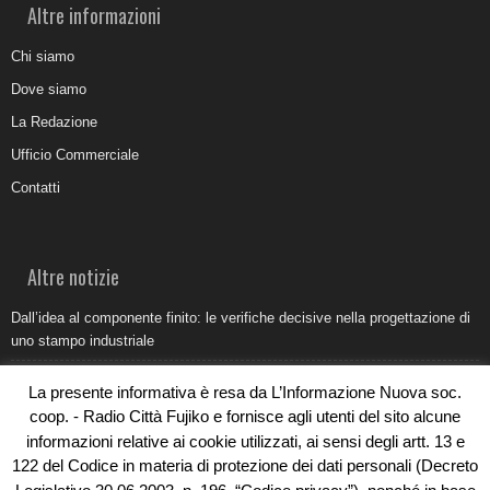
Altre informazioni
Chi siamo
Dove siamo
La Redazione
Ufficio Commerciale
Contatti
Altre notizie
Dall’idea al componente finito: le verifiche decisive nella progettazione di
uno stampo industriale
Belvedere Marittimo e il report ARPACAL 2026 sulla qualità del mare
La presente informativa è resa da L’Informazione Nuova soc.
Come organizzare e allestire una camera ardente per l’ultimo saluto
coop. - Radio Città Fujiko e fornisce agli utenti del sito alcune
informazioni relative ai cookie utilizzati, ai sensi degli artt. 13 e
Umidità di risalita in casa, come riconoscere i segnali veri
122 del Codice in materia di protezione dei dati personali (Decreto
Torna il Sun Donato Festival 2026