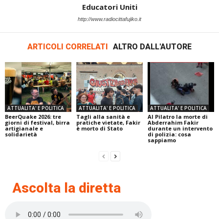
Educatori Uniti
http://www.radiocittafujiko.it
ARTICOLI CORRELATI
ALTRO DALL'AUTORE
ATTUALITA' E POLITICA
ATTUALITA' E POLITICA
ATTUALITA' E POLITICA
BeerQuake 2026: tre
Tagli alla sanità e
Al Pilatro la morte di
giorni di festival, birra
pratiche vietate, Fakir
Abderrahim Fakir
artigianale e
è morto di Stato
durante un intervento
solidarietà
di polizia: cosa
sappiamo
Ascolta la diretta