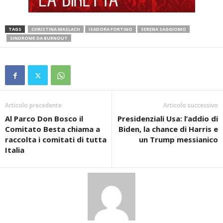
TAGS
CHRISTINA MASLACH
ISADORA FORTINO
SERENA SAGGIOMO
SINDROME DA BURNOUT
Articolo precedente
Articolo successivo
Al Parco Don Bosco il
Presidenziali Usa: l’addio di
Comitato Besta chiama a
Biden, la chance di Harris e
raccolta i comitati di tutta
un Trump messianico
Italia