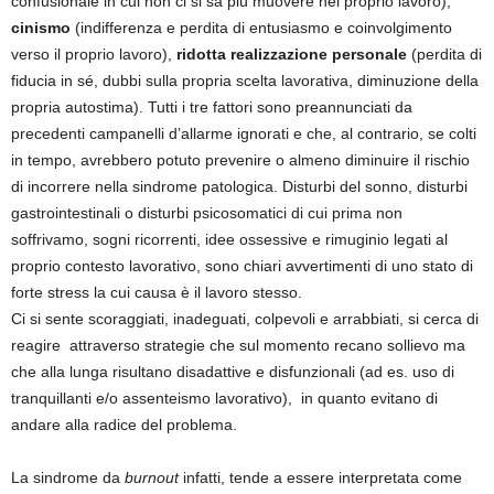
confusionale in cui non ci si sa più muovere nel proprio lavoro),
cinismo
(indifferenza e perdita di entusiasmo e coinvolgimento
verso il proprio lavoro),
ridotta realizzazione personale
(perdita di
fiducia in sé, dubbi sulla propria scelta lavorativa, diminuzione della
propria autostima). Tutti i tre fattori sono preannunciati da
precedenti campanelli d’allarme ignorati e che, al contrario, se colti
in tempo, avrebbero potuto prevenire o almeno diminuire il rischio
di incorrere nella sindrome patologica. Disturbi del sonno, disturbi
gastrointestinali o disturbi psicosomatici di cui prima non
soffrivamo, sogni ricorrenti, idee ossessive e rimuginio legati al
proprio contesto lavorativo, sono chiari avvertimenti di uno stato di
forte stress la cui causa è il lavoro stesso.
Ci si sente scoraggiati, inadeguati, colpevoli e arrabbiati, si cerca di
reagire attraverso strategie che sul momento recano sollievo ma
che alla lunga risultano disadattive e disfunzionali (ad es. uso di
tranquillanti e/o assenteismo lavorativo), in quanto evitano di
andare alla radice del problema.
La sindrome da
burnout
infatti, tende a essere interpretata come