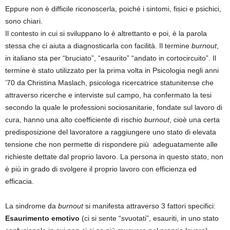
Eppure non è difficile riconoscerla, poiché i sintomi, fisici e psichici,
sono chiari.
Il contesto in cui si sviluppano lo è altrettanto e poi, è la parola
stessa che ci aiuta a diagnosticarla con facilità. Il termine
burnout
,
in italiano sta per “bruciato”, “esaurito” “andato in cortocircuito”. Il
termine è stato utilizzato per la prima volta in Psicologia negli anni
’70 da Christina Maslach, psicologa ricercatrice statunitense che
attraverso ricerche e interviste sul campo, ha confermato la tesi
secondo la quale le professioni sociosanitarie, fondate sul lavoro di
cura, hanno una alto coefficiente di rischio
burnout
, cioè una certa
predisposizione del lavoratore a raggiungere uno stato di elevata
tensione che non permette di rispondere più adeguatamente alle
richieste dettate dal proprio lavoro. La persona in questo stato, non
è più in grado di svolgere il proprio lavoro con efficienza ed
efficacia.
La sindrome da
burnout
si manifesta attraverso 3 fattori specifici:
Esaurimento emotivo
(ci si sente “svuotati”, esauriti, in uno stato