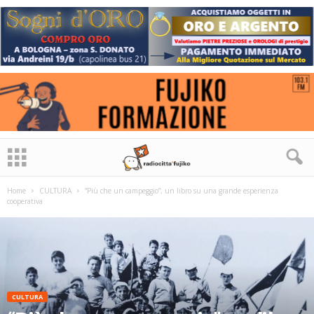
Home
CULTURA
“Più che un campeggio”, un libro su una grande esperienza
cooperativa
CULTURA