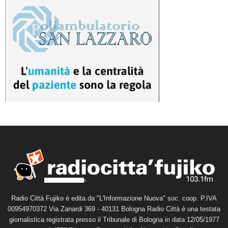
Radio Città Fujiko è edita da "L'Informazione Nuova" soc. coop. P.IVA
00954970372 Via Zanardi 369 - 40131 Bologna Radio Città è una testata
giornalistica registrata presso il Tribunale di Bologna in data 12/05/1977