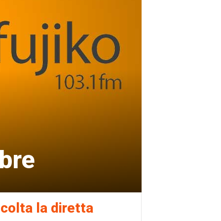
bre
colta la diretta