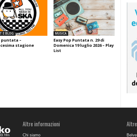
T E BLOG
MUSICA
 puntata –
Easy Pop Puntata n. 29 di
cesima stagione
Domenica 19 luglio 2026 – Play
List
Altre informazioni
Altre
Chi siamo
Belve