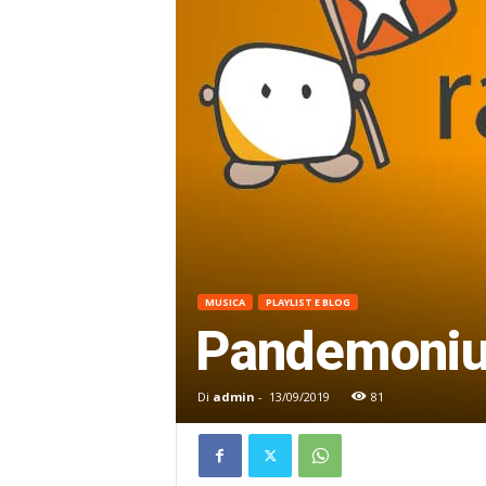
MUSICA
PLAYLIST E BLOG
Pandemoniu
Di
admin
-
13/09/2019
81