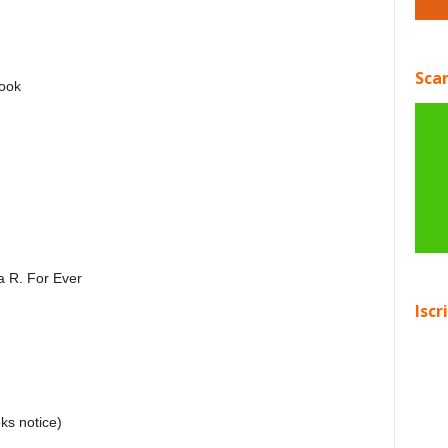
Scar
look
a R. For Ever
Iscr
s notice)