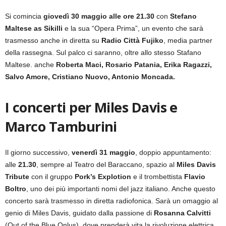
Si comincia
giovedì 30 maggio alle ore 21.30
con
Stefano
Maltese as Sikilli
e la sua “Opera Prima”, un evento che sarà
trasmesso anche in diretta su
Radio Città Fujiko
, media partner
della rassegna. Sul palco ci saranno, oltre allo stesso Stafano
Maltese. anche
Roberta Maci, Rosario Patania, Erika Ragazzi,
Salvo Amore, Cristiano Nuovo, Antonio Moncada.
I concerti per Miles Davis e
Marco Tamburini
Il giorno successivo,
venerdì 31 maggio
, doppio appuntamento:
alle
21.30
, sempre al Teatro del Baraccano, spazio al
Miles Davis
Tribute
con il gruppo
Pork’s Explotion
e il trombettista
Flavio
Boltro
, uno dei più importanti nomi del jazz italiano. Anche questo
concerto sarà trasmesso in diretta radiofonica. Sarà un omaggio al
genio di Miles Davis, guidato dalla passione di
Rosanna Calvitti
(Out of the Blue Onlus), dove prenderà vita la rivoluzione elettrica