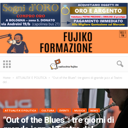
Home
ATTUALITA' E POLITICA
“Out of the Blues”: tre giorni di grande jazz al Teatro
del...
ATTUALITA' E POLITICA
CULTURA
EVENTI
MUSICA
NEWS
“Out of the Blues”: tre giorni di