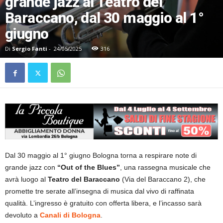
grande jazz al Teatro del
Baraccano, dal 30 maggio al 1°
giugno
Di
Sergio Fanti
-
24/05/2025
316
Dal 30 maggio al 1° giugno Bologna torna a respirare note di
grande jazz con
“Out of the Blues”
, una rassegna musicale che
avrà luogo al
Teatro del Baraccano
(Via del Baraccano 2), che
promette tre serate all’insegna di musica dal vivo di raffinata
qualità. L’ingresso è gratuito con offerta libera, e l’incasso sarà
devoluto a
Canali di Bologna
.