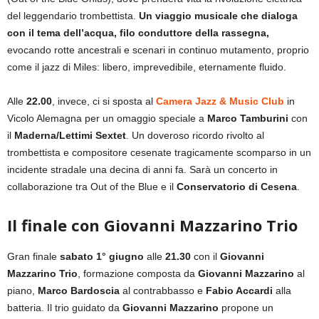
del leggendario trombettista.
Un viaggio musicale che dialoga
con il tema dell’acqua, filo conduttore della rassegna,
evocando rotte ancestrali e scenari in continuo mutamento, proprio
come il jazz di Miles: libero, imprevedibile, eternamente fluido.
Alle
22.00
, invece, ci si sposta al
Camera Jazz & Music Club
in
Vicolo Alemagna per un omaggio speciale a
Marco Tamburini
con
il
Maderna/Lettimi Sextet
. Un doveroso ricordo rivolto al
trombettista e compositore cesenate tragicamente scomparso in un
incidente stradale una decina di anni fa. Sarà un concerto in
collaborazione tra Out of the Blue e il
Conservatorio di Cesena
.
Il finale con Giovanni Mazzarino Trio
Gran finale
sabato 1° giugno
alle
21.30
con il
Giovanni
Mazzarino Trio
, formazione composta da
Giovanni Mazzarino
al
piano,
Marco Bardoscia
al contrabbasso e
Fabio Accardi
alla
batteria. Il trio guidato da
Giovanni Mazzarino
propone un