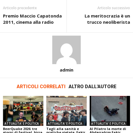
Articolo precedente
Articolo successivo
Premio Maccio Capatonda
La meritocrazia è un
2011, cinema alla radio
trucco neoliberista
admin
ARTICOLI CORRELATI
ALTRO DALL'AUTORE
ATTUALITA' E POLITICA
ATTUALITA' E POLITICA
ATTUALITA' E POLITICA
BeerQuake 2026: tre
Tagli alla sanità e
Al Pilatro la morte di
giorni di festival, birra
pratiche vietate, Fakir
Abderrahim Fakir