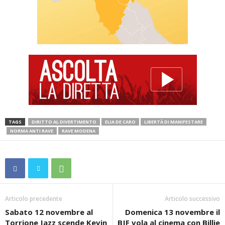
TAGS
DIRITTO AL DIVERTIMENTO
ELIA DE CARO
LIBERTÀ DI MANIFESTARE
NORMA ANTI RAVE
RAVE MODENA
Articolo precedente
Articolo successivo
Sabato 12 novembre al
Domenica 13 novembre il
Torrione Jazz scende Kevin
BJF vola al cinema con Billie