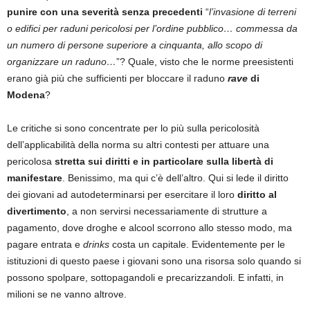
punire con una severità senza precedenti
“
l’invasione di terreni
o edifici per raduni pericolosi per l’ordine pubblico… commessa da
un numero di persone superiore a cinquanta, allo scopo di
organizzare un raduno…
”? Quale, visto che le norme preesistenti
erano già più che sufficienti per bloccare il raduno
rave
di
Modena
?
Le critiche si sono concentrate per lo più sulla pericolosità
dell’applicabilità della norma su altri contesti per attuare una
pericolosa
stretta sui diritti e in particolare sulla libertà di
manifestare
. Benissimo, ma qui c’è dell’altro. Qui si lede il diritto
dei giovani ad autodeterminarsi per esercitare il loro
diritto al
divertimento
, a non servirsi necessariamente di strutture a
pagamento, dove droghe e alcool scorrono allo stesso modo, ma
pagare entrata e
drinks
costa un capitale. Evidentemente per le
istituzioni di questo paese i giovani sono una risorsa solo quando si
possono spolpare, sottopagandoli e precarizzandoli. E infatti, in
milioni se ne vanno altrove.