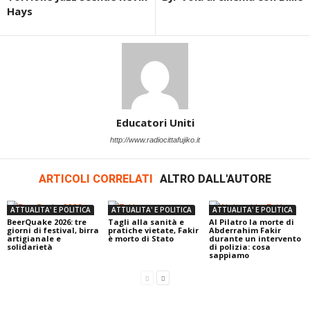
Hays
Educatori Uniti
http://www.radiocittafujiko.it
ARTICOLI CORRELATI
ALTRO DALL'AUTORE
ATTUALITA' E POLITICA
ATTUALITA' E POLITICA
ATTUALITA' E POLITICA
BeerQuake 2026: tre
Tagli alla sanità e
Al Pilatro la morte di
giorni di festival, birra
pratiche vietate, Fakir
Abderrahim Fakir
artigianale e
è morto di Stato
durante un intervento
solidarietà
di polizia: cosa
sappiamo