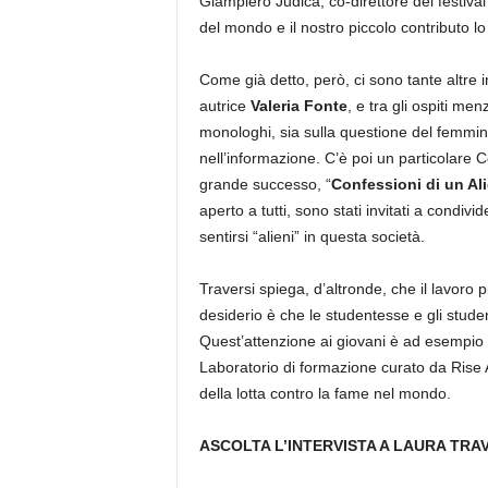
Giampiero Judica, co-direttore del festiv
del mondo e il nostro piccolo contributo lo
Come già detto, però, ci sono tante altre ini
autrice
Valeria Fonte
, e tra gli ospiti me
monologhi, sia sulla questione del femmini
nell’informazione. C’è poi un particolare Co
grande successo, “
Confessioni di un Al
aperto a tutti, sono stati invitati a condiv
sentirsi “alieni” in questa società.
Traversi spiega, d’altronde, che il lavoro p
desiderio è che le studentesse e gli stud
Quest’attenzione ai giovani è ad esempio d
Laboratorio di formazione curato da Rise A
della lotta contro la fame nel mondo.
ASCOLTA L’INTERVISTA A LAURA TRAV