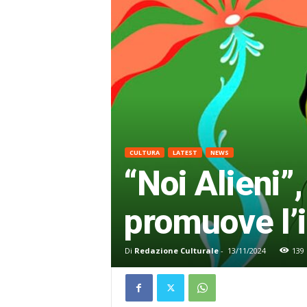
CULTURA
LATEST
NEWS
“Noi Alieni”,
promuove l’i
Di
Redazione Culturale
-
13/11/2024
139