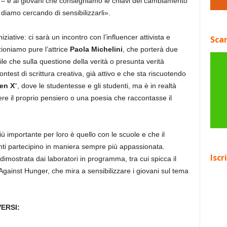
al – è ai giovani che consegniamo le chiavi del cambiamento
 diamo cercando di sensibilizzarli».
ziative: ci sarà un incontro con l’influencer attivista e
Scar
nzioniamo pure l’attrice
Paola Michelini
, che porterà due
le che sulla questione della verità o presunta verità
ntest di scrittura creativa, già attivo e che sta riscuotendo
ien X
“, dove le studentesse e gli studenti, ma è in realtà
idere il proprio pensiero o una poesia che raccontasse il
iù importante per loro è quello con le scuole e che il
enti partecipino in maniera sempre più appassionata.
Iscr
imostrata dai laboratori in programma, tra cui spicca il
gainst Hunger, che mira a sensibilizzare i giovani sul tema
ERSI: