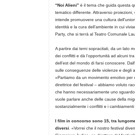
“Noi Alieni”
è il tema che guida questa qu
tematico differente. Attraverso proiezioni,
intende promuovere una cultura dell’unione
identità e la cura dell’ambiente in cui vi
Party, che si terrà al Teatro Comunale Lau
A partire dai temi sopracitati, da un lato 
dei conflitti e dà l’opportunità ad alcuni tr
dell’est del mondo di farsi conoscere. Dall
sulle conseguenze delle violenze e degli 
«Partiamo da un movimento emotivo per o
direttrice del festival – abbiamo voluto racc
che hanno necessariamente uno sguardo d
vuole parlare anche delle cause della mi
sostanzialmente i conflitti e i cambiamenti 
I film in concorso sono 15, tra lungom
diversi
. «Vorrei che il nostro festival div