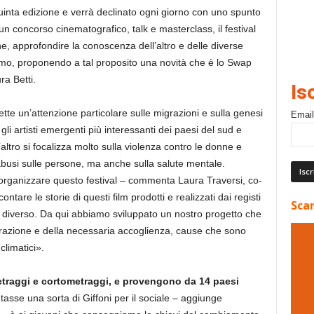
inta edizione e verrà declinato ogni giorno con uno spunto
 un concorso cinematografico, talk e masterclass, il festival
, approfondire la conoscenza dell’altro e delle diverse
viamo, proponendo a tal proposito una novità che è lo Swap
ra Betti.
Is
mette un’attenzione particolare sulle migrazioni e sulla genesi
Email
a gli artisti emergenti più interessanti dei paesi del sud e
’altro si focalizza molto sulla violenza contro le donne e
abusi sulle persone, ma anche sulla salute mentale.
rganizzare questo festival – commenta Laura Traversi, co-
ontare le storie di questi film prodotti e realizzati dai registi
Scar
iverso. Da qui abbiamo sviluppato un nostro progetto che
grazione e della necessaria accoglienza, cause che sono
climatici».
etraggi e cortometraggi, e provengono da 14 paesi
entasse una sorta di Giffoni per il sociale – aggiunge