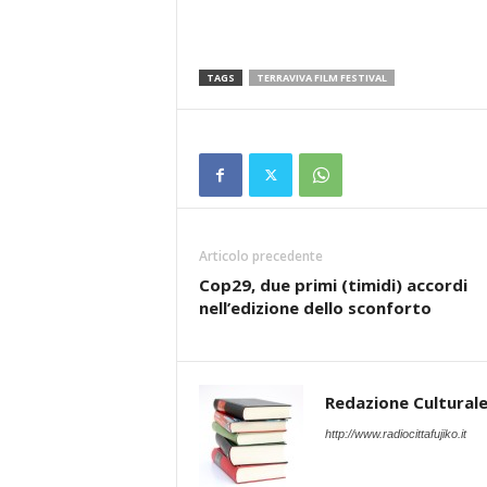
TAGS
TERRAVIVA FILM FESTIVAL
Articolo precedente
Cop29, due primi (timidi) accordi
nell’edizione dello sconforto
Redazione Cultural
http://www.radiocittafujiko.it