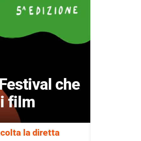
 Festival che
i film
colta la diretta