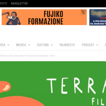
ATTI
NEWSLETTER
TICA
MUSICA
CULTURA
PALINSESTO
PODCAST
Festival che promuove l’inclusione attraverso i film