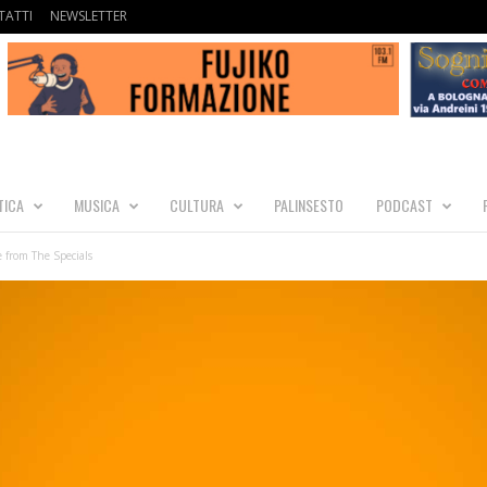
ATTI
NEWSLETTER
TICA
MUSICA
CULTURA
PALINSESTO
PODCAST
e from The Specials