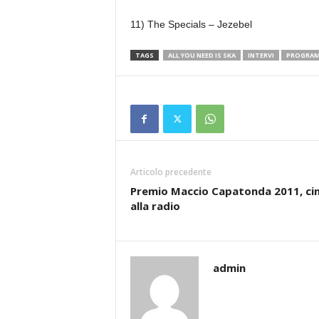
11) The Specials – Jezebel
TAGS
ALL YOU NEED IS SKA
INTERVI
PROGRAMM
Articolo precedente
Premio Maccio Capatonda 2011, c
alla radio
admin