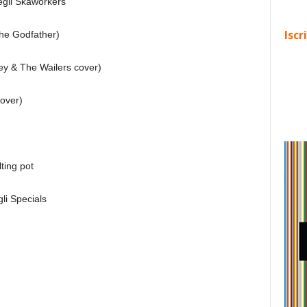
egli Skaworkers
Iscr
he Godfather)
ey & The Wailers cover)
cover)
ting pot
gli Specials