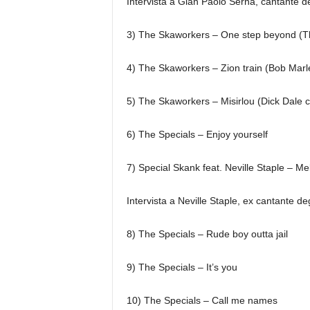
Intervista a Gian Paolo Serna, cantante d
3) The Skaworkers – One step beyond (T
4) The Skaworkers – Zion train (Bob Marl
5) The Skaworkers – Misirlou (Dick Dale 
6) The Specials – Enjoy yourself
7) Special Skank feat. Neville Staple – Mel
Intervista a Neville Staple, ex cantante de
8) The Specials – Rude boy outta jail
9) The Specials – It’s you
10) The Specials – Call me names