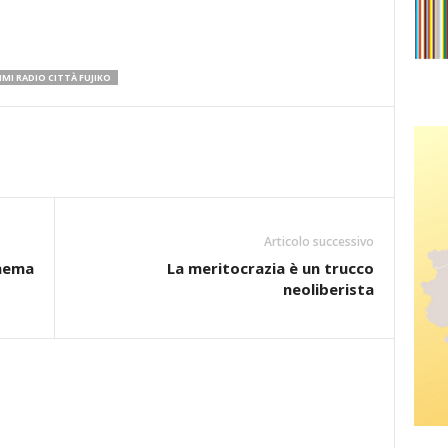
I RADIO CITTÀ FUJIKO
Articolo successivo
inema
La meritocrazia è un trucco
neoliberista