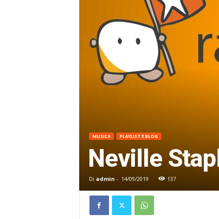
MUSICA
PLAYLIST E BLOG
Neville Stap
Di
admin
-
14/09/2019
137