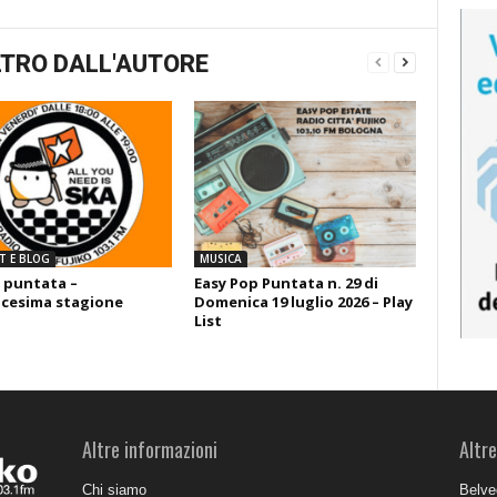
TRO DALL'AUTORE
T E BLOG
MUSICA
 puntata –
Easy Pop Puntata n. 29 di
cesima stagione
Domenica 19 luglio 2026 – Play
List
Altre informazioni
Altre
Chi siamo
Belve