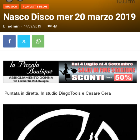
MUSICA
PLAYLIST E BLOG
Nasco Disco mer 20 marzo 2019
Di
admin
-
14/09/2019
48
Puntata in diretta. In studio DiegoTools e Cesare Cera