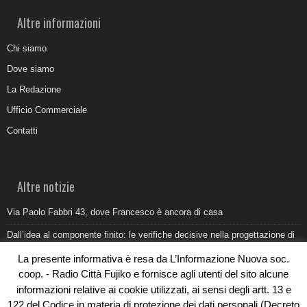
Altre informazioni
Chi siamo
Dove siamo
La Redazione
Ufficio Commerciale
Contatti
Altre notizie
Via Paolo Fabbri 43, dove Francesco è ancora di casa
Dall’idea al componente finito: le verifiche decisive nella progettazione di
uno stampo industriale
La presente informativa è resa da L’Informazione Nuova soc.
Belvedere Marittimo e il report ARPACAL 2026 sulla qualità del mare
coop. - Radio Città Fujiko e fornisce agli utenti del sito alcune
informazioni relative ai cookie utilizzati, ai sensi degli artt. 13 e
Come organizzare e allestire una camera ardente per l’ultimo saluto
122 del Codice in materia di protezione dei dati personali (Decreto