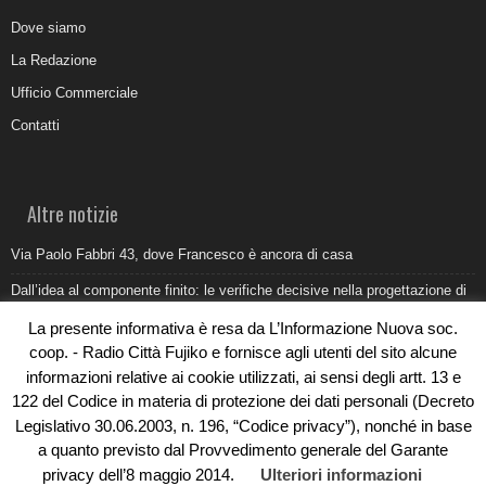
Dove siamo
La Redazione
Ufficio Commerciale
Contatti
Altre notizie
Via Paolo Fabbri 43, dove Francesco è ancora di casa
Dall’idea al componente finito: le verifiche decisive nella progettazione di
uno stampo industriale
La presente informativa è resa da L’Informazione Nuova soc.
Belvedere Marittimo e il report ARPACAL 2026 sulla qualità del mare
coop. - Radio Città Fujiko e fornisce agli utenti del sito alcune
informazioni relative ai cookie utilizzati, ai sensi degli artt. 13 e
Come organizzare e allestire una camera ardente per l’ultimo saluto
122 del Codice in materia di protezione dei dati personali (Decreto
Umidità di risalita in casa, come riconoscere i segnali veri
Legislativo 30.06.2003, n. 196, “Codice privacy”), nonché in base
a quanto previsto dal Provvedimento generale del Garante
privacy dell’8 maggio 2014.
Ulteriori informazioni