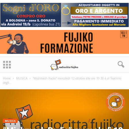
Home
MUSICA
“Mishmash Radio” mercoledì 12 ottobre alle ore 19.30 è al Teatrino
degli...
MUSICA