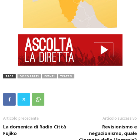
TAGS
DISCO PARTY
EVENTI
TEATRO
Articolo precedente
Articolo successivo
La domenica di Radio Città
Revisionismo e
Fujiko
negazionismo, quale
Giornata della Memoria?