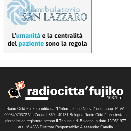
Radio Città Fujiko è edita da "L'Informazione Nuova" soc. coop. P.IVA
00954970372 Via Zanardi 369 - 40131 Bologna Radio Città è una testata
giornalistica registrata presso il Tribunale di Bologna in data 12/05/1977
aut. n° 4553 Direttore Responsabile: Alessandro Canella