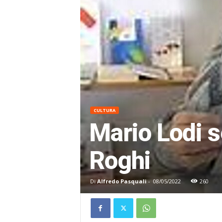
CULTURA
Mario Lodi s
Roghi
Di
Alfredo Pasquali
-
08/05/2022
260