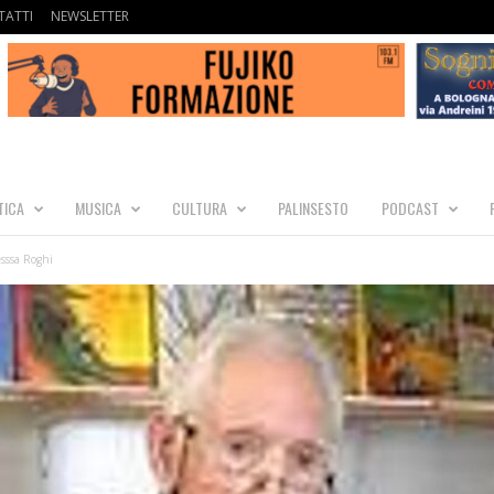
ATTI
NEWSLETTER
TICA
MUSICA
CULTURA
PALINSESTO
PODCAST
esssa Roghi