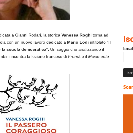
dicata a Gianni Rodari, la storica
Vanessa Rogh
i torna ad
Is
ola con un nuovo lavoro dedicato a
Mario Lodi
intitolato “
Il
Email
e la scuola democratica
“
.
Un saggio che analizzando il
mbini incontra la lezione francese di
Frene
t e il
Movimento
Scar