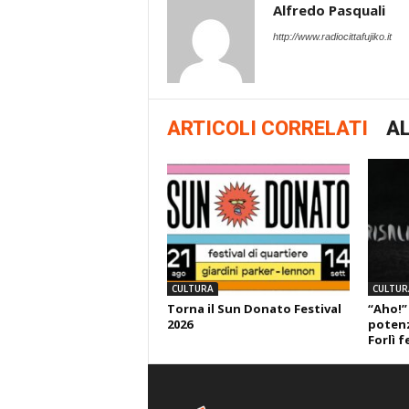
Alfredo Pasquali
http://www.radiocittafujiko.it
ARTICOLI CORRELATI
AL
CULTURA
CULTUR
Torna il Sun Donato Festival
“Aho!”
2026
potenza
Forlì f