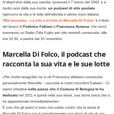
A ottant’anni dalla sua nascita, avvenuta il 7 marzo del 1943, e a
tredici anni dalla sua morte,
un podcast di otto puntate
ripercorre la vita e le lotte dell’attivista e attrice trans italiana.
“
Mai annoiata – La vita e le lotte di Marcella Di Folco
” è il titolo
del lavoro di
Federico Fabiani
e
Francesca Sciacca
, che verrà
trasmesso su Radio Città Fujiko per otto venerdì consecutivi, alle
ore 10.30, a partire dal 10 novembre.
Marcella Di Folco, il podcast che
racconta la sua vita e le sue lotte
«Per motivi anagrafici né io né Francesca abbiamo conosciuto
personalmente Marcella – racconta ai nostri microfoni Fabiani – Ci
siamo imbattuti
nella piazza che il Comune di Bologna le ha
dedicato
nel 2021 e quindi nella sua storia, una storia unica che ci
ha appassionato immediatamente».
È così che gli autori si sono resi subito contro che la storia di
Marcella Di Folco non è semplicemente una storia di vita di una