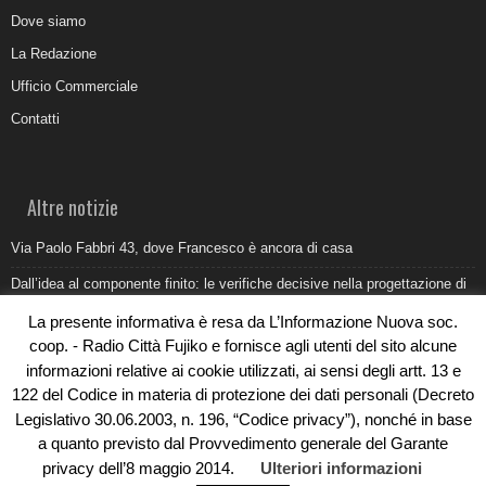
Dove siamo
La Redazione
Ufficio Commerciale
Contatti
Altre notizie
Via Paolo Fabbri 43, dove Francesco è ancora di casa
Dall’idea al componente finito: le verifiche decisive nella progettazione di
uno stampo industriale
La presente informativa è resa da L’Informazione Nuova soc.
Belvedere Marittimo e il report ARPACAL 2026 sulla qualità del mare
coop. - Radio Città Fujiko e fornisce agli utenti del sito alcune
informazioni relative ai cookie utilizzati, ai sensi degli artt. 13 e
Come organizzare e allestire una camera ardente per l’ultimo saluto
122 del Codice in materia di protezione dei dati personali (Decreto
Umidità di risalita in casa, come riconoscere i segnali veri
Legislativo 30.06.2003, n. 196, “Codice privacy”), nonché in base
a quanto previsto dal Provvedimento generale del Garante
privacy dell’8 maggio 2014.
Ulteriori informazioni