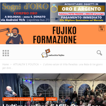
Home
ATTUALITA' E POLITICA
L’ultimo valzer di Villa Paradiso: una festa di tre giorni
per dire...
ATTUALITA' E POLITICA
LATEST
LOCALE