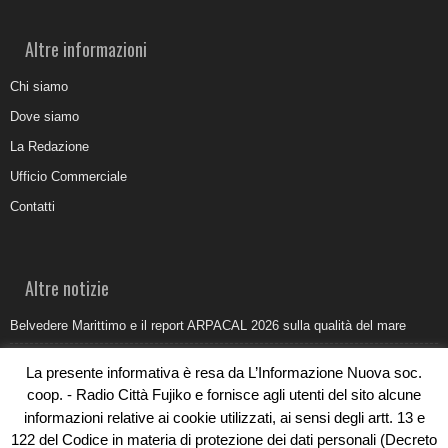
Altre informazioni
Chi siamo
Dove siamo
La Redazione
Ufficio Commerciale
Contatti
Altre notizie
Belvedere Marittimo e il report ARPACAL 2026 sulla qualità del mare
Come organizzare e allestire una camera ardente per l’ultimo saluto
La presente informativa è resa da L’Informazione Nuova soc.
Umidità di risalita in casa, come riconoscere i segnali veri
coop. - Radio Città Fujiko e fornisce agli utenti del sito alcune
informazioni relative ai cookie utilizzati, ai sensi degli artt. 13 e
Torna il Sun Donato Festival 2026
122 del Codice in materia di protezione dei dati personali (Decreto