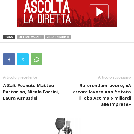
TAGS
ULTIMO VALZER
VILLA PARADISO
Articolo precedente
Articolo successivo
A Salt Peanuts Matteo
Referendum lavoro, «A
Pastorino, Nicola Fazzini,
creare lavoro non è stato
Laura Agnusdei
il Jobs Act ma 6 miliardi
alle imprese»