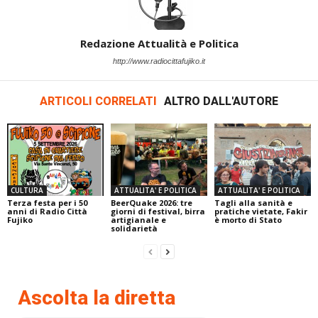
Redazione Attualità e Politica
http://www.radiocittafujiko.it
ARTICOLI CORRELATI
ALTRO DALL'AUTORE
CULTURA
ATTUALITA' E POLITICA
ATTUALITA' E POLITICA
Terza festa per i 50
BeerQuake 2026: tre
Tagli alla sanità e
anni di Radio Città
giorni di festival, birra
pratiche vietate, Fakir
Fujiko
artigianale e
è morto di Stato
solidarietà
Ascolta la diretta