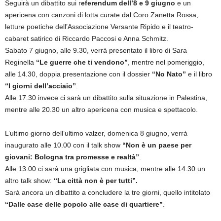
Seguirà un dibattito sui r
eferendum dell’8 e 9 giugno
e un
apericena con canzoni di lotta curate dal Coro Zanetta Rossa,
letture poetiche dell’Associazione Versante Ripido e il teatro-
cabaret satirico di Riccardo Paccosi e Anna Schmitz.
Sabato 7 giugno, alle 9.30, verrà presentato il libro di Sara
Reginella
“Le guerre che ti vendono”
, mentre nel pomeriggio,
alle 14.30, doppia presentazione con il dossier
“No Nato”
e il libro
“I giorni dell’acciaio”
.
Alle 17.30 invece ci sarà un dibattito sulla situazione in Palestina,
mentre alle 20.30 un altro apericena con musica e spettacolo.
L’ultimo giorno dell’ultimo valzer, domenica 8 giugno, verrà
inaugurato alle 10.00 con il talk show
“Non è un paese per
giovani: Bologna tra promesse e realtà”
.
Alle 13.00 ci sarà una grigliata con musica, mentre alle 14.30 un
altro talk show:
“La città non è per tutti”.
Sarà ancora un dibattito a concludere la tre giorni, quello intitolato
“Dalle case delle popolo alle case di quartiere”
.