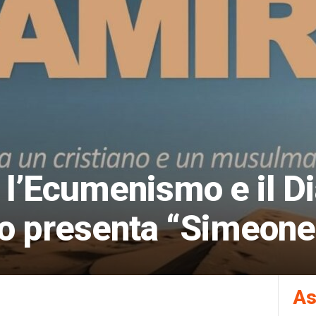
r l’Ecumenismo e il D
so presenta “Simeone
As