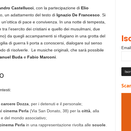
ndro Castellucci
, con la partecipazione di
Elio
lo, un adattamento del testo di
Ignazio De Francesco
. Si
 in un’ottica di pace e convivenza. In una notte di tempesta,
 tra l’esercito dei cristiani e quello dei musulmani, due
no) da quegli accampamenti si rifugiano in una grotta del
Is
gilia di guerra li porta a conoscersi, dialogare sul senso
Email
do di risolverle.
Le musiche originali, che sarà possibile
Manuel Buda
e
Fabio Marconi
.
o
Scar
ntesti:
l
carcere
Dozza
, per i detenuti e il personale;
al
cinema Perla
(Via San Donato, 38) per la
città
, alla
i e del mondo associativo;
cinema
Perla
in una rappresentazione rivolta alle
scuole
.