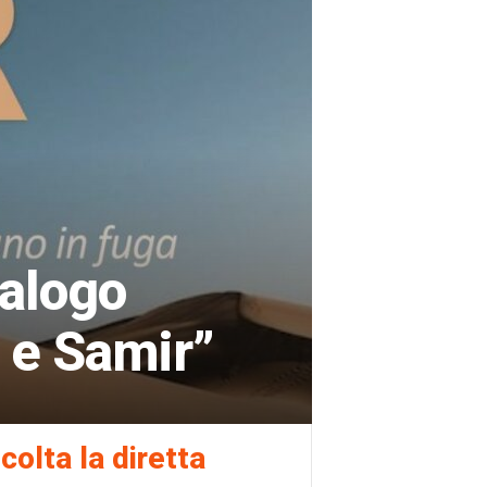
ialogo
 e Samir”
colta la diretta