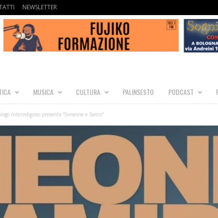
ATTI
NEWSLETTER
TICA
MUSICA
CULTURA
PALINSESTO
PODCAST
alogo Interreligioso presenta “Simeone e Samir”