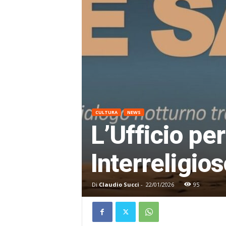
CULTURA
NEWS
L’Ufficio pe
Interreligio
Di
Claudio Succi
-
22/01/2026
95