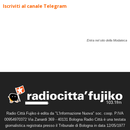
Iscriviti al canale Telegram
Entra nel sito della Modateca
Radio Città Fujiko è edita da "L'Informazione Nuova" soc. coop. P.IVA
00954970372 Via Zanardi 369 - 40131 Bologna Radio Città è una testata
giornalistica registrata presso il Tribunale di Bologna in data 12/05/1977