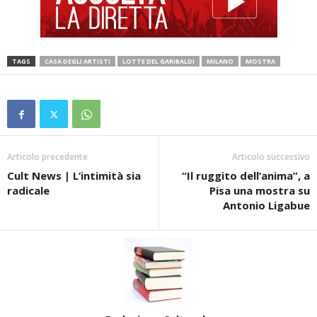
TAGS
CASA DEGLI ARTISTI
LOTTE DEL GARIBALDI
MILANO
MOSTRA
Articolo precedente
Articolo successivo
Cult News | L’intimità sia
“Il ruggito dell’anima”, a
radicale
Pisa una mostra su
Antonio Ligabue