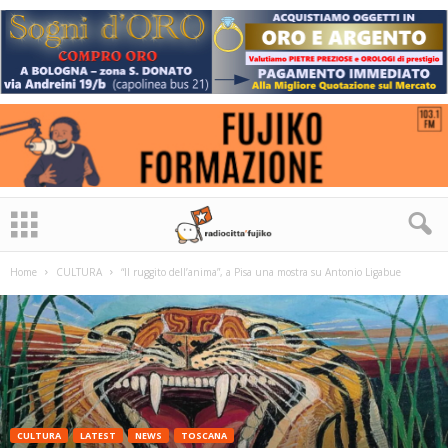
Home
CULTURA
“Il ruggito dell’anima”, a Pisa una mostra su Antonio Ligabue
CULTURA
LATEST
NEWS
TOSCANA