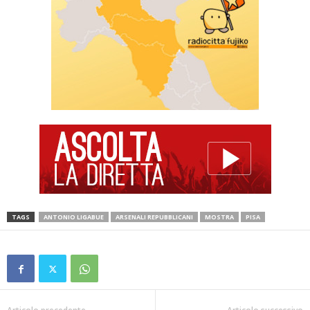
TAGS
ANTONIO LIGABUE
ARSENALI REPUBBLICANI
MOSTRA
PISA