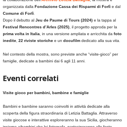
organizzata dalla
Fondazione Cassa dei Risparmi di Forlì
e dal
Comune di Forlì
.
Dopo il debutto al
Jeu de Paume di Tours (2024)
e la tappa al
Festival Rencontres d’Arles (2025)
, il progetto approda per la
prima volta in Italia
, in una versione ampliata e arricchita da
foto
inedite
,
22 riviste storiche
e un
docufilm
dedicato alla sua vita.
Nel contesto della mostra, sono previste anche “visite-gioco” per
famiglie, dedicate a bambini dai 6 agli 11 anni.
Eventi correlati
Visite gioco per bambini, bambine e famiglie
Bambini e bambine saranno coinvolti in attività dedicate alla
scoperta della figura straordinaria di Letizia Battaglia. Attraverso
visite giocose e interattive esploreranno la sua Sicilia, giocheranno
insieme aibambini che lei fotografa, parteciperanno alle feste