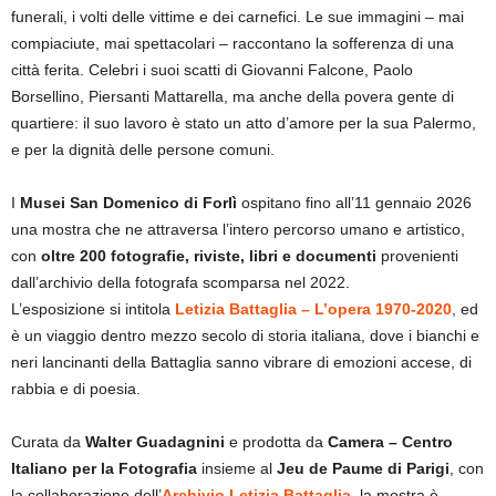
funerali, i volti delle vittime e dei carnefici. Le sue immagini – mai
compiaciute, mai spettacolari – raccontano la sofferenza di una
città ferita. Celebri i suoi scatti di Giovanni Falcone, Paolo
Borsellino, Piersanti Mattarella, ma anche della povera gente di
quartiere: il suo lavoro è stato un atto d’amore per la sua Palermo,
e per la dignità delle persone comuni.
I
Musei San Domenico di Forlì
ospitano fino all’11 gennaio 2026
una mostra che ne attraversa l’intero percorso umano e artistico,
con
oltre 200 fotografie, riviste, libri e documenti
provenienti
dall’archivio della fotografa scomparsa nel 2022.
L’esposizione si intitola
Letizia Battaglia – L’opera 1970-2020
, ed
è un viaggio dentro mezzo secolo di storia italiana, dove i bianchi e
neri lancinanti della Battaglia sanno vibrare di emozioni accese, di
rabbia e di poesia.
Curata da
Walter Guadagnini
e prodotta da
Camera – Centro
Italiano per la Fotografia
insieme al
Jeu de Paume di Parigi
, con
la collaborazione dell’
Archivio Letizia Battaglia
, la mostra è