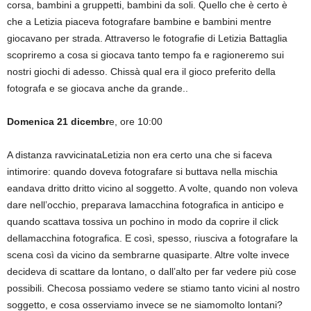
corsa, bambini a gruppetti, bambini da soli. Quello che è certo è
che a Letizia piaceva fotografare bambine e bambini mentre
giocavano per strada. Attraverso le fotografie di Letizia Battaglia
scopriremo a cosa si giocava tanto tempo fa e ragioneremo sui
nostri giochi di adesso. Chissà qual era il gioco preferito della
fotografa e se giocava anche da grande..
Domenica 21 dicembr
e, ore 10:00
A distanza ravvicinataLetizia non era certo una che si faceva
intimorire: quando doveva fotografare si buttava nella mischia
eandava dritto dritto vicino al soggetto. A volte, quando non voleva
dare nell’occhio, preparava lamacchina fotografica in anticipo e
quando scattava tossiva un pochino in modo da coprire il click
dellamacchina fotografica. E così, spesso, riusciva a fotografare la
scena così da vicino da sembrarne quasiparte. Altre volte invece
decideva di scattare da lontano, o dall’alto per far vedere più cose
possibili. Checosa possiamo vedere se stiamo tanto vicini al nostro
soggetto, e cosa osserviamo invece se ne siamomolto lontani?