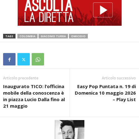
TAGS
COLOMBIA
GIACOMO TURRA
OMICIDIO
Articolo precedente
Articolo successivo
Inaugurato TICO: l’officina
Easy Pop Puntata n. 19 di
mobile della conoscenza è
Domenica 10 maggio 2026
in piazza Lucio Dalla fino al
– Play List
21 maggio