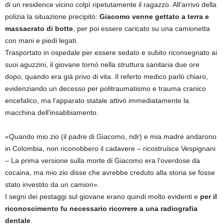
di un residence vicino colpì ripetutamente il ragazzo. All’arrivo della
polizia la situazione precipitò:
Giacomo venne gettato a terra e
massacrato di botte
, per poi essere caricato su una camionetta
con mani e piedi legati.
Trasportato in ospedale per essere sedato e subito riconsegnato ai
suoi aguzzini, il giovane tornò nella struttura sanitaria due ore
dopo, quando era già privo di vita. Il referto medico parlò chiaro,
evidenziando un decesso per politraumatismo e trauma cranico
encefalico, ma l’apparato statale attivò immediatamente la
macchina dell’insabbiamento.
«Quando mio zio (il padre di Giacomo, ndr) e mia madre andarono
in Colombia, non riconobbero il cadavere – ricostruisce Vespignani
– La prima versione sulla morte di Giacomo era l’overdose da
cocaina, ma mio zio disse che avrebbe creduto alla storia se fosse
stato investito da un camion».
I segni dei pestaggi sul giovane erano quindi molto evidenti e
per il
riconoscimento fu necessario ricorrere a una radiografia
dentale
.