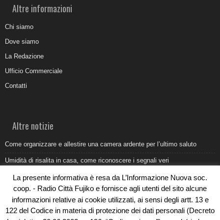
Altre informazioni
Chi siamo
Dove siamo
La Redazione
Ufficio Commerciale
Contatti
Altre notizie
Come organizzare e allestire una camera ardente per l’ultimo saluto
Umidità di risalita in casa, come riconoscere i segnali veri
Torna il Sun Donato Festival 2026
La presente informativa è resa da L’Informazione Nuova soc.
coop. - Radio Città Fujiko e fornisce agli utenti del sito alcune
Come il busking moderno ridisegna il paesaggio sonoro urbano
informazioni relative ai cookie utilizzati, ai sensi degli artt. 13 e
Saldi estivi Michele Lopriore: l’eleganza Made in Italy incontra gli sconti
122 del Codice in materia di protezione dei dati personali (Decreto
da non perdere