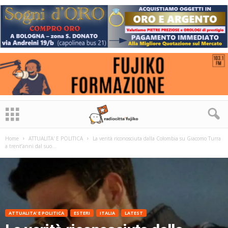
Home
ATTUALITA' E POLITICA
La verità riconosciuta dalla Colombia su Giacomo Turra
a trent’anni dal suo...
ATTUALITA' E POLITICA
ESTERI
ITALIA
LATEST