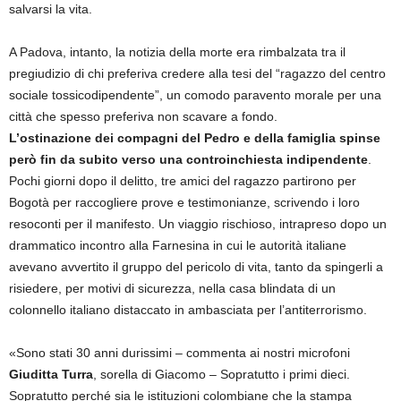
salvarsi la vita.
A Padova, intanto, la notizia della morte era rimbalzata tra il
pregiudizio di chi preferiva credere alla tesi del “ragazzo del centro
sociale tossicodipendente”, un comodo paravento morale per una
città che spesso preferiva non scavare a fondo.
L’ostinazione dei compagni del Pedro e della famiglia spinse
però fin da subito verso una controinchiesta indipendente
.
Pochi giorni dopo il delitto, tre amici del ragazzo partirono per
Bogotà per raccogliere prove e testimonianze, scrivendo i loro
resoconti per il manifesto. Un viaggio rischioso, intrapreso dopo un
drammatico incontro alla Farnesina in cui le autorità italiane
avevano avvertito il gruppo del pericolo di vita, tanto da spingerli a
risiedere, per motivi di sicurezza, nella casa blindata di un
colonnello italiano distaccato in ambasciata per l’antiterrorismo.
«Sono stati 30 anni durissimi – commenta ai nostri microfoni
Giuditta Turra
, sorella di Giacomo – Sopratutto i primi dieci.
Sopratutto perché sia le istituzioni colombiane che la stampa