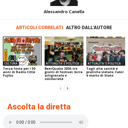
Alessandro Canella
ARTICOLI CORRELATI
ALTRO DALL'AUTORE
CULTURA
ATTUALITA' E POLITICA
ATTUALITA' E POLITICA
Terza festa per i 50
BeerQuake 2026: tre
Tagli alla sanità e
anni di Radio Città
giorni di festival, birra
pratiche vietate, Fakir
Fujiko
artigianale e
è morto di Stato
solidarietà
Ascolta la diretta