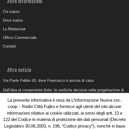
Altre informazioni
Chi siamo
Dove siamo
La Redazione
Ufficio Commerciale
Contatti
Altre notizie
Via Paolo Fabbri 43, dove Francesco è ancora di casa
Dall’idea al componente finito: le verifiche decisive nella progettazione di
uno stampo industriale
La presente informativa è resa da L’Informazione Nuova soc.
Belvedere Marittimo e il report ARPACAL 2026 sulla qualità del mare
coop. - Radio Città Fujiko e fornisce agli utenti del sito alcune
informazioni relative ai cookie utilizzati, ai sensi degli artt. 13 e
Come organizzare e allestire una camera ardente per l’ultimo saluto
122 del Codice in materia di protezione dei dati personali (Decreto
Umidità di risalita in casa, come riconoscere i segnali veri
Legislativo 30.06.2003, n. 196, “Codice privacy”), nonché in base