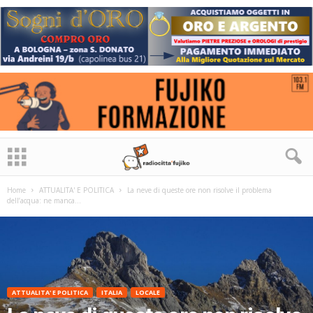
Home
ATTUALITA' E POLITICA
La neve di queste ore non risolve il problema
dell’acqua: ne manca...
ATTUALITA' E POLITICA
ITALIA
LOCALE