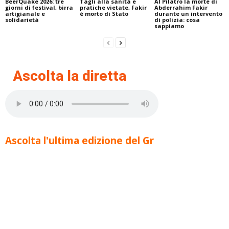
BeerQuake 2026: tre
Tagli alla sanità e
Al Pilatro la morte di
giorni di festival, birra
pratiche vietate, Fakir
Abderrahim Fakir
artigianale e
è morto di Stato
durante un intervento
solidarietà
di polizia: cosa
sappiamo
Ascolta la diretta
Ascolta l'ultima edizione del Gr