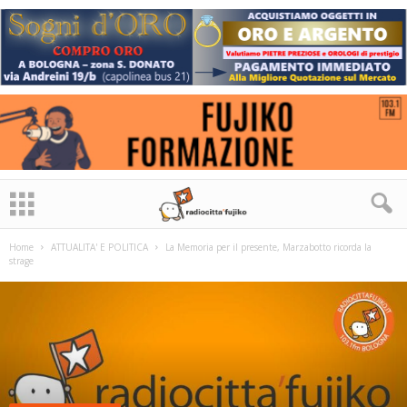
Home
ATTUALITA' E POLITICA
La Memoria per il presente, Marzabotto ricorda la
strage