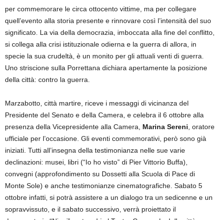
per commemorare le circa ottocento vittime, ma per collegare
quell’evento alla storia presente e rinnovare così l’intensità del suo
significato. La via della democrazia, imboccata alla fine del conflitto,
si collega alla crisi istituzionale odierna e la guerra di allora, in
specie la sua crudeltà, è un monito per gli attuali venti di guerra.
Uno striscione sulla Porrettana dichiara apertamente la posizione
della città: contro la guerra.
Marzabotto, città martire, riceve i messaggi di vicinanza del
Presidente del Senato e della Camera, e celebra il 6 ottobre alla
presenza della Vicepresidente alla Camera,
Marina Sereni
, oratore
ufficiale per l’occasione. Gli eventi commemorativi, però sono già
iniziati. Tutti all’insegna della testimonianza nelle sue varie
declinazioni: musei, libri (“Io ho visto” di Pier Vittorio Buffa),
convegni (approfondimento su Dossetti alla Scuola di Pace di
Monte Sole) e anche testimonianze cinematografiche. Sabato 5
ottobre infatti, si potrà assistere a un dialogo tra un sedicenne e un
sopravvissuto, e il sabato successivo, verrà proiettato il