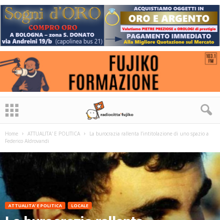
Home
ATTUALITA' E POLITICA
La burocrazia rallenta l’intitolazione di uno spazio a
Federico Aldrovandi
ATTUALITA' E POLITICA
LOCALE