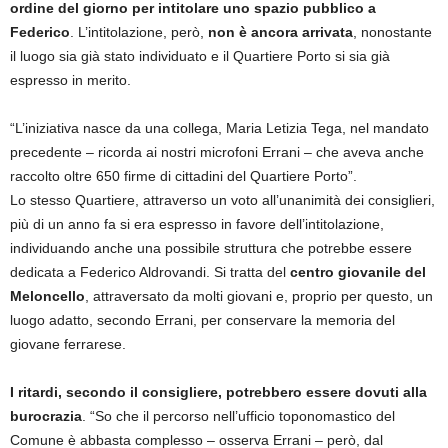
ordine del giorno per intitolare uno spazio pubblico a
Federico
. L’intitolazione, però,
non è ancora arrivata
, nonostante
il luogo sia già stato individuato e il Quartiere Porto si sia già
espresso in merito.
“L’iniziativa nasce da una collega, Maria Letizia Tega, nel mandato
precedente – ricorda ai nostri microfoni Errani – che aveva anche
raccolto oltre 650 firme di cittadini del Quartiere Porto”.
Lo stesso Quartiere, attraverso un voto all’unanimità dei consiglieri,
più di un anno fa si era espresso in favore dell’intitolazione,
individuando anche una possibile struttura che potrebbe essere
dedicata a Federico Aldrovandi. Si tratta del
centro giovanile del
Meloncello
, attraversato da molti giovani e, proprio per questo, un
luogo adatto, secondo Errani, per conservare la memoria del
giovane ferrarese.
I ritardi, secondo il consigliere, potrebbero essere dovuti alla
burocrazia
. “So che il percorso nell’ufficio toponomastico del
Comune è abbasta complesso – osserva Errani – però, dal