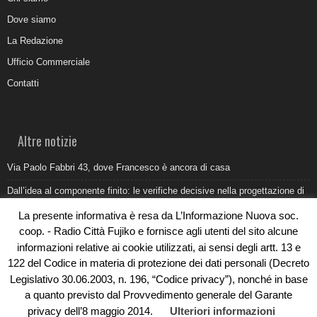
Dove siamo
La Redazione
Ufficio Commerciale
Contatti
Altre notizie
Via Paolo Fabbri 43, dove Francesco è ancora di casa
Dall’idea al componente finito: le verifiche decisive nella progettazione di
uno stampo industriale
La presente informativa è resa da L’Informazione Nuova soc.
Belvedere Marittimo e il report ARPACAL 2026 sulla qualità del mare
coop. - Radio Città Fujiko e fornisce agli utenti del sito alcune
informazioni relative ai cookie utilizzati, ai sensi degli artt. 13 e
Come organizzare e allestire una camera ardente per l’ultimo saluto
122 del Codice in materia di protezione dei dati personali (Decreto
Umidità di risalita in casa, come riconoscere i segnali veri
Legislativo 30.06.2003, n. 196, “Codice privacy”), nonché in base
a quanto previsto dal Provvedimento generale del Garante
privacy dell’8 maggio 2014.
Ulteriori informazioni