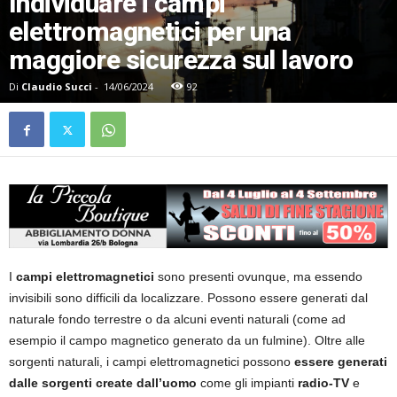
Individuare i campi
elettromagnetici per una
maggiore sicurezza sul lavoro
Di
Claudio Succi
-
14/06/2024
92
I
campi elettromagnetici
sono presenti ovunque, ma essendo
invisibili sono difficili da localizzare. Possono essere generati dal
naturale fondo terrestre o da alcuni eventi naturali (come ad
esempio il campo magnetico generato da un fulmine). Oltre alle
sorgenti naturali, i campi elettromagnetici possono
essere generati
dalle sorgenti create dall’uomo
come gli impianti
radio-TV
e