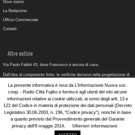
Dove siamo
La Redazione
Ufficio Commerciale
Contatti
Altre notizie
Via Paolo Fabbri 43, dove Francesco è ancora di casa
Dall’idea al componente finito: le verifiche decisive nella progettazione di
uno stampo industriale
La presente informativa è resa da L’Informazione Nuova soc.
Belvedere Marittimo e il report ARPACAL 2026 sulla qualità del mare
coop. - Radio Città Fujiko e fornisce agli utenti del sito alcune
informazioni relative ai cookie utilizzati, ai sensi degli artt. 13 e
Come organizzare e allestire una camera ardente per l’ultimo saluto
122 del Codice in materia di protezione dei dati personali (Decreto
Umidità di risalita in casa, come riconoscere i segnali veri
Legislativo 30.06.2003, n. 196, “Codice privacy”), nonché in base
a quanto previsto dal Provvedimento generale del Garante
privacy dell’8 maggio 2014.
Ulteriori informazioni