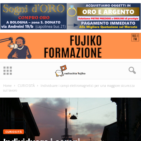
Home
CURIOSITÀ
Individuare i campi elettromagnetici per una maggiore sicurezza
sul lavoro
CURIOSITÀ