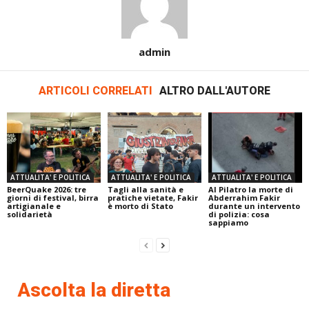
admin
ARTICOLI CORRELATI
ALTRO DALL'AUTORE
ATTUALITA' E POLITICA
ATTUALITA' E POLITICA
ATTUALITA' E POLITICA
BeerQuake 2026: tre
Tagli alla sanità e
Al Pilatro la morte di
giorni di festival, birra
pratiche vietate, Fakir
Abderrahim Fakir
artigianale e
è morto di Stato
durante un intervento
solidarietà
di polizia: cosa
sappiamo
Ascolta la diretta