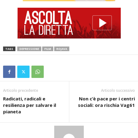
TAGS
DEPRESSIONE
FILM
ROJAVA
Articolo precedente
Articolo successivo
Radicati, radicali e
Non c’è pace per i centri
resilienza per salvare il
sociali: ora rischia Vag61
pianeta