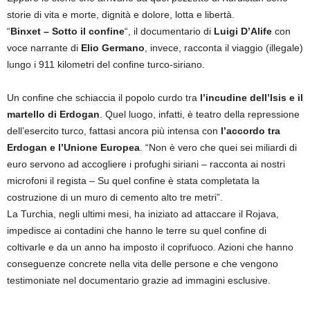
storie di vita e morte, dignità e dolore, lotta e libertà.
“
Binxet – Sotto il confine
“, il documentario di
Luigi D’Alife
con
voce narrante di
Elio Germano
, invece, racconta il viaggio (illegale)
lungo i 911 kilometri del confine turco-siriano.
Un confine che schiaccia il popolo curdo tra
l’incudine dell’Isis e il
martello di Erdogan
. Quel luogo, infatti, è teatro della repressione
dell’esercito turco, fattasi ancora più intensa con
l’accordo tra
Erdogan e l’Unione Europea
. “Non è vero che quei sei miliardi di
euro servono ad accogliere i profughi siriani – racconta ai nostri
microfoni il regista – Su quel confine è stata completata la
costruzione di un muro di cemento alto tre metri”.
La Turchia, negli ultimi mesi, ha iniziato ad attaccare il Rojava,
impedisce ai contadini che hanno le terre su quel confine di
coltivarle e da un anno ha imposto il coprifuoco. Azioni che hanno
conseguenze concrete nella vita delle persone e che vengono
testimoniate nel documentario grazie ad immagini esclusive.