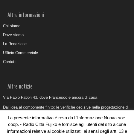
Altre informazioni
Chi siamo
Dove siamo
La Redazione
Ufficio Commerciale
Contatti
Altre notizie
Via Paolo Fabbri 43, dove Francesco è ancora di casa
Dall’idea al componente finito: le verifiche decisive nella progettazione di
uno stampo industriale
La presente informativa è resa da L’Informazione Nuova soc.
Belvedere Marittimo e il report ARPACAL 2026 sulla qualità del mare
coop. - Radio Città Fujiko e fornisce agli utenti del sito alcune
informazioni relative ai cookie utilizzati, ai sensi degli artt. 13 e
Come organizzare e allestire una camera ardente per l’ultimo saluto