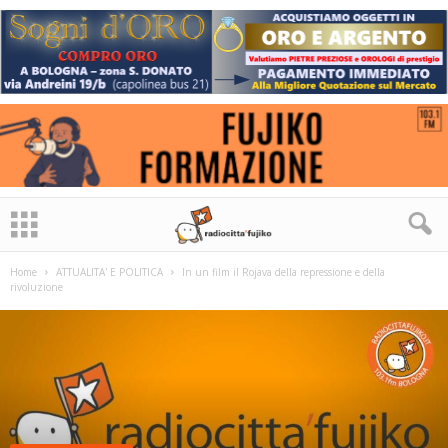
Home
ATTUALITA' E POLITICA
In un film il Rojava della repressione e della
rivoluzione