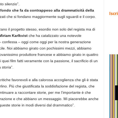
o silenzio”.
ofondo che fa da contrappeso alla drammaticità della
Iscr
ozzati che si fondano maggiormente sugli sguardi e il corpo.
zano il progetto stesso, esordio non solo del regista ma di
Miriam Karlkvist
che ha catalizzato una notevole
e – confessa – oggi come oggi per la nostra generazione
icile. Noi abbiamo girato con pochissimi mezzi, abbiamo
ovanissimo produttore francese e abbiamo girato in quattro
 quei film fatti veramente con la passione, il sacrificio di un
storia”.
ritiche favorevoli e alla calorosa accoglienza che gli è stata
lino. Più che giustificata la soddisfazione del regista, che
ntinuare a raccontare storie, per me l’importante è che
enerazione e che abbiano un messaggio. Mi piacerebbe anche
este storie in modi diversi dal drammatico”.