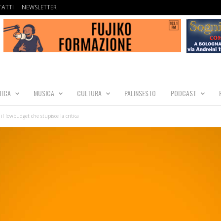
ATTI
NEWSLETTER
TICA
MUSICA
CULTURA
PALINSESTO
PODCAST
 il lowbudget che stupisce la critica