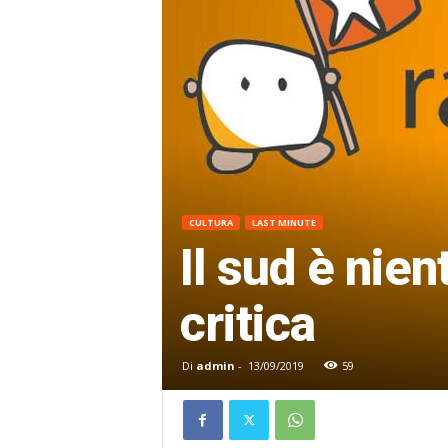
CULTURA
LAST MINUTE
Il sud è nien
critica
Di
admin
-
13/09/2019
59