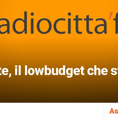
te, il lowbudget che 
As