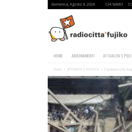
domenica, Agosto 9, 2026
CHI SIAMO
C
R
a
d
i
o
C
i
HOME
ABBONAMENTI
ATTUALITA’ E POLI
t
t
Home
ATTUALITA' E POLITICA
Il processo sulla st
à
F
u
j
i
k
o