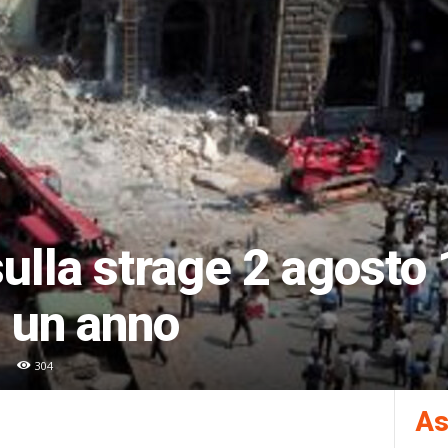
sulla strage 2 agosto
 un anno
304
As