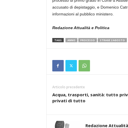
processo di primo grado in Corte d’Assise
accusato di depistaggio, e Domenico Catrac
informazioni al pubblico ministero.
Redazione Attualità e Politica
TAGS
ANNO
PROCESSO
STRAGE 2 AGOSTO
Articolo precedente
Acqua, trasporti, sanità: tutto pri
privati di tutto
Redazione Attualità 