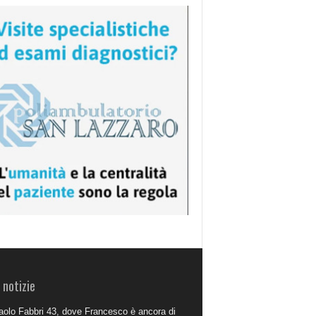
 notizie
aolo Fabbri 43, dove Francesco è ancora di