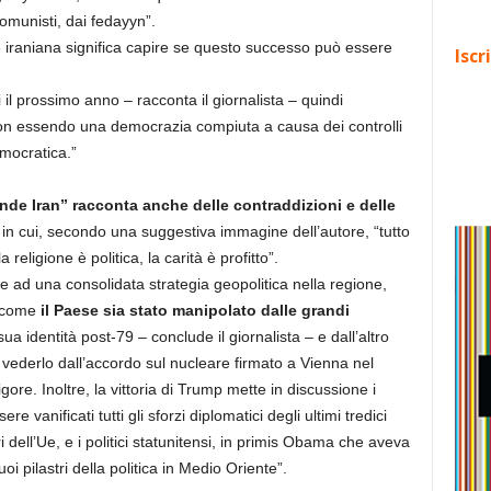
omunisti, dai fedayyn”.
 iraniana significa capire se questo successo può essere
Iscr
i il prossimo anno – racconta il giornalista – quindi
 essendo una democrazia compiuta a causa dei controlli
democratica.”
ande Iran” racconta anche delle contraddizioni e delle
in cui, secondo una suggestiva immagine dell’autore, “tutto
la religione è politica, la carità è profitto”.
 ad una consolidata strategia geopolitica nella regione,
i come
il Paese sia stato manipolato dalle grandi
sua identità post-79 – conclude il giornalista – e dall’altro
ederlo dall’accordo sul nucleare firmato a Vienna nel
ore. Inoltre, la vittoria di Trump mette in discussione i
vanificati tutti gli sforzi diplomatici degli ultimi tredici
ri dell’Ue, e i politici statunitensi, in primis Obama che aveva
oi pilastri della politica in Medio Oriente”.