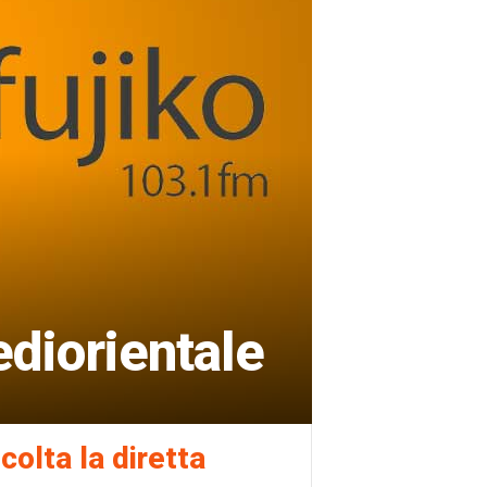
ediorientale
colta la diretta