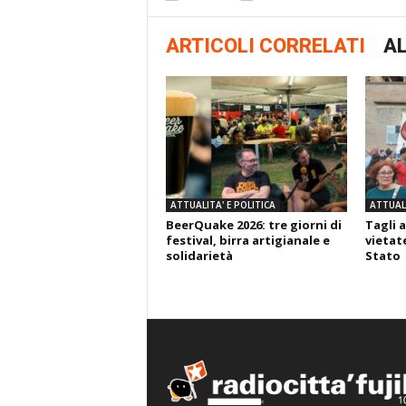
ARTICOLI CORRELATI
AL
ATTUALITA' E POLITICA
ATTUALI
BeerQuake 2026: tre giorni di
Tagli a
festival, birra artigianale e
vietate
solidarietà
Stato