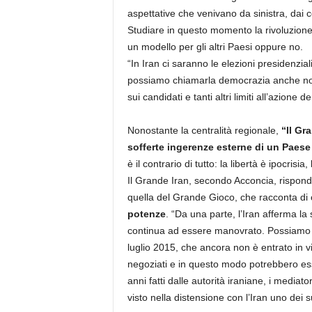
aspettative che venivano da sinistra, dai c
Studiare in questo momento la rivoluzione
un modello per gli altri Paesi oppure no.
“In Iran ci saranno le elezioni presidenzial
possiamo chiamarla democrazia anche non
sui candidati e tanti altri limiti all’azione 
Nonostante la centralità regionale,
“Il Gr
sofferte ingerenze esterne di un Paese
è il contrario di tutto: la libertà è ipocrisia, 
Il Grande Iran, secondo Acconcia, risponde
quella del Grande Gioco, che racconta d
potenze
. “Da una parte, l’Iran afferma la 
continua ad essere manovrato. Possiamo v
luglio 2015, che ancora non è entrato in vig
negoziati e in questo modo potrebbero essere 
anni fatti dalle autorità iraniane, i mediato
visto nella distensione con l’Iran uno dei su