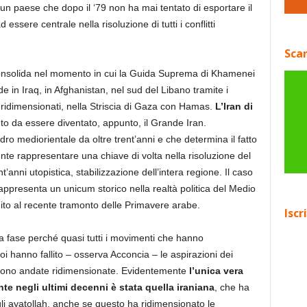
 un paese che dopo il ‘79 non ha mai tentato di esportare il
essere centrale nella risoluzione di tutti i conflitti
Scar
i consolida nel momento in cui la Guida Suprema di Khamenei
 in Iraq, in Afghanistan, nel sud del Libano tramite i
i ridimensionati, nella Striscia di Gaza con Hamas.
L’Iran di
nto da essere diventato, appunto, il Grande Iran.
dro mediorientale da oltre trent’anni e che determina il fatto
nte rappresentare una chiave di volta nella risoluzione del
t’anni utopistica, stabilizzazione dell’intera regione. Il caso
appresenta un unicum storico nella realtà politica del Medio
ito al recente tramonto delle Primavere arabe.
Iscr
ta fase perché quasi tutti i movimenti che hanno
oi hanno fallito – osserva Acconcia – le aspirazioni dei
ia sono andate ridimensionate. Evidentemente
l’unica vera
nte negli ultimi decenni è stata quella iraniana
, che ha
li ayatollah, anche se questo ha ridimensionato le