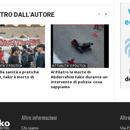
TRO DALL'AUTORE
TA' E POLITICA
ATTUALITA' E POLITICA
lla sanità e pratiche
Al Pilatro la morte di
, Fakir è morto di
Abderrahim Fakir durante un
intervento di polizia: cosa
sappiamo
Altre informazioni
Altre
Chi siamo
Via P