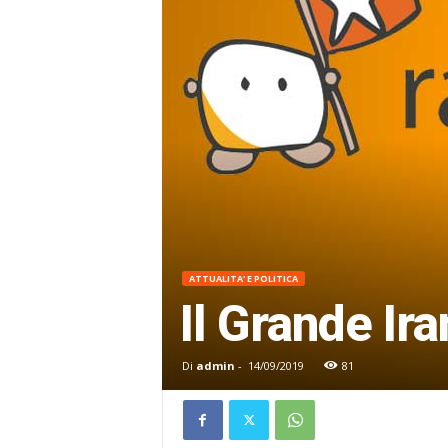
ATTUALITA' E POLITICA
Il Grande Ir
Di
admin
-
14/09/2019
81