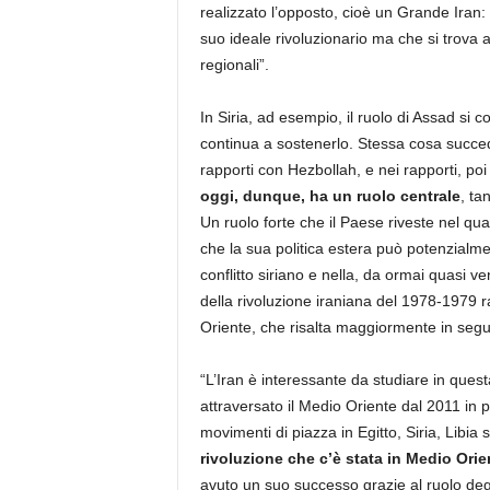
realizzato l’opposto, cioè un Grande Iran:
suo ideale rivoluzionario ma che si trova ad 
regionali”.
In Siria, ad esempio, il ruolo di Assad s
continua a sostenerlo. Stessa cosa succede
rapporti con Hezbollah, e nei rapporti, po
oggi, dunque, ha un ruolo centrale
, ta
Un ruolo forte che il Paese riveste nel qua
che la sua politica estera può potenzialme
conflitto siriano e nella, da ormai quasi ven
della rivoluzione iraniana del 1978-1979 r
Oriente, che risalta maggiormente in segu
“L’Iran è interessante da studiare in ques
attraversato il Medio Oriente dal 2011 in p
movimenti di piazza in Egitto, Siria, Lib
rivoluzione che c’è stata in Medio Orie
avuto un suo successo grazie al ruolo deg