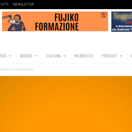
ATTI
NEWSLETTER
TICA
MUSICA
CULTURA
PALINSESTO
PODCAST
 scacchiere mediorientale