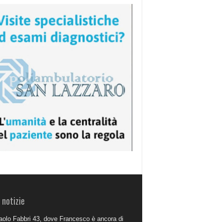
 notizie
aolo Fabbri 43, dove Francesco è ancora di