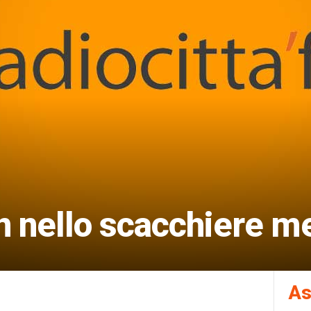
an nello scacchiere m
As