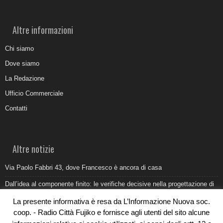
Altre informazioni
Chi siamo
Dove siamo
La Redazione
Ufficio Commerciale
Contatti
Altre notizie
Via Paolo Fabbri 43, dove Francesco è ancora di casa
Dall’idea al componente finito: le verifiche decisive nella progettazione di
uno stampo industriale
La presente informativa è resa da L’Informazione Nuova soc.
Belvedere Marittimo e il report ARPACAL 2026 sulla qualità del mare
coop. - Radio Città Fujiko e fornisce agli utenti del sito alcune