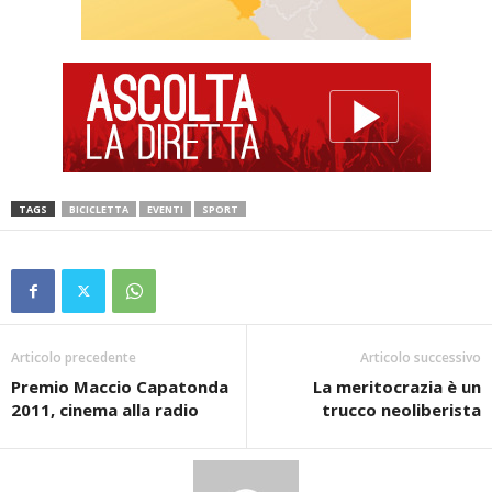
TAGS
BICICLETTA
EVENTI
SPORT
Articolo precedente
Articolo successivo
Premio Maccio Capatonda
La meritocrazia è un
2011, cinema alla radio
trucco neoliberista