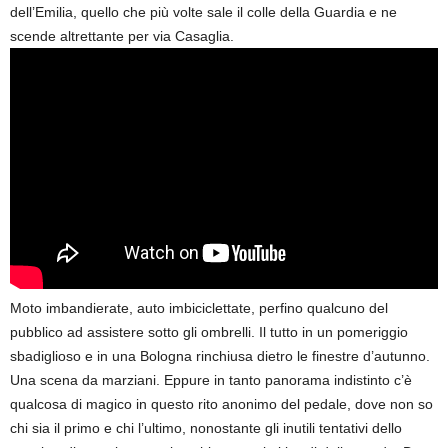
dell’Emilia, quello che più volte sale il colle della Guardia e ne
scende altrettante per via Casaglia.
Moto imbandierate, auto imbiciclettate, perfino qualcuno del
pubblico ad assistere sotto gli ombrelli. Il tutto in un pomeriggio
sbadiglioso e in una Bologna rinchiusa dietro le finestre d’autunno.
Una scena da marziani. Eppure in tanto panorama indistinto c’è
qualcosa di magico in questo rito anonimo del pedale, dove non so
chi sia il primo e chi l’ultimo, nonostante gli inutili tentativi dello