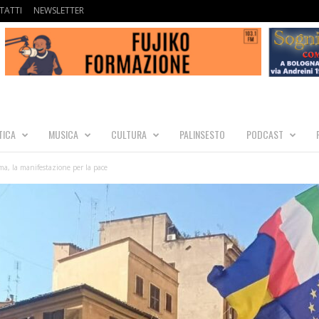
TATTI
NEWSLETTER
TICA
MUSICA
CULTURA
PALINSESTO
PODCAST
a, la manifestazione per la pace