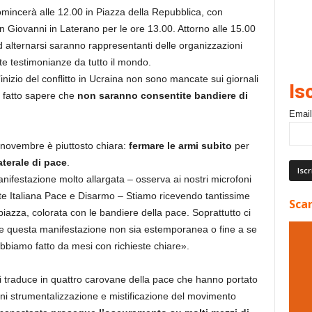
mincerà alle 12.00 in Piazza della Repubblica, con
an Giovanni in Laterano per le ore 13.00. Attorno alle 15.00
ad alternarsi saranno rappresentanti delle organizzazioni
e testimonianze da tutto il mondo.
inizio del conflitto in Ucraina non sono mancate sui giornali
Is
ià fatto sapere che
non saranno consentite bandiere di
Email
 novembre è piuttosto chiara:
fermare le armi subito
per
terale di pace
.
ifestazione molto allargata – osserva ai nostri microfoni
te Italiana Pace e Disarmo – Stiamo ricevendo tantissime
Scar
iazza, colorata con le bandiere della pace. Soprattutto ci
che questa manifestazione non sia estemporanea o fine a se
bbiamo fatto da mesi con richieste chiare».
 si traduce in quattro carovane della pace che hanno portato
gni strumentalizzazione e mistificazione del movimento