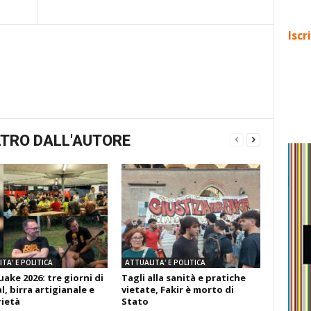
Iscr
TRO DALL'AUTORE
TA' E POLITICA
ATTUALITA' E POLITICA
ake 2026: tre giorni di
Tagli alla sanità e pratiche
l, birra artigianale e
vietate, Fakir è morto di
rietà
Stato