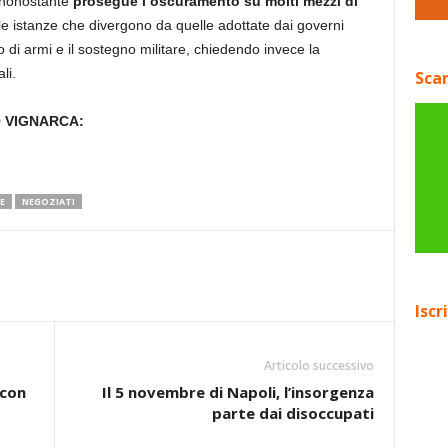
ononostante
prosegue l’oscuramento su molti mezzi di
elle istanze che divergono da quelle adottate dai governi
o di armi e il sostegno militare, chiedendo invece la
li.
Scar
O VIGNARCA:
E
NEGOZIATI
Iscr
Articolo successivo
 con
Il 5 novembre di Napoli, l’insorgenza
parte dai disoccupati