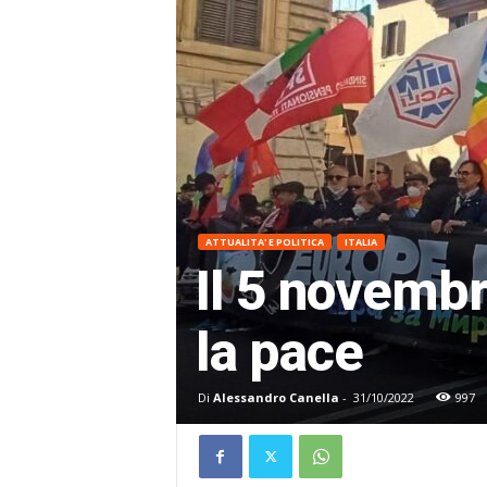
ATTUALITA' E POLITICA
ITALIA
Il 5 novembr
la pace
Di
Alessandro Canella
-
31/10/2022
997