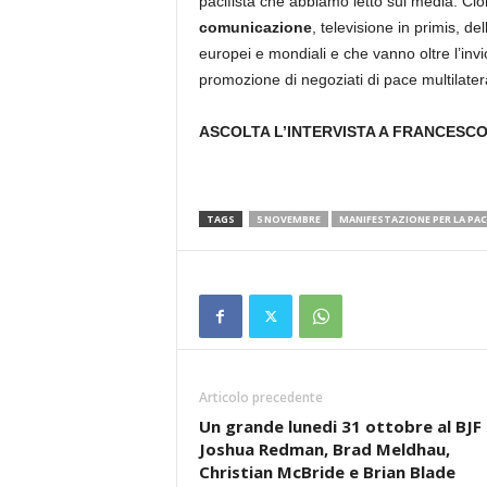
pacifista che abbiamo letto sui media. Ci
comunicazione
, televisione in primis, d
europei e mondiali e che vanno oltre l’invi
promozione di negoziati di pace multilatera
ASCOLTA L’INTERVISTA A FRANCESC
TAGS
5 NOVEMBRE
MANIFESTAZIONE PER LA PAC
Articolo precedente
Un grande lunedi 31 ottobre al BJF
Joshua Redman, Brad Meldhau,
Christian McBride e Brian Blade