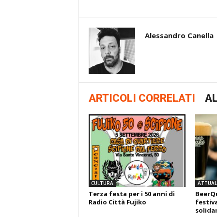
Alessandro Canella
ARTICOLI CORRELATI
AL
CULTURA
ATTUALI
Terza festa per i 50 anni di
BeerQu
Radio Città Fujiko
festiva
solida