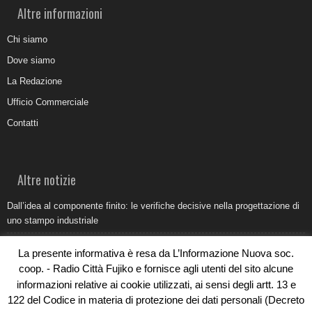
Altre informazioni
Chi siamo
Dove siamo
La Redazione
Ufficio Commerciale
Contatti
Altre notizie
Dall’idea al componente finito: le verifiche decisive nella progettazione di
uno stampo industriale
Belvedere Marittimo e il report ARPACAL 2026 sulla qualità del mare
La presente informativa è resa da L’Informazione Nuova soc.
Come organizzare e allestire una camera ardente per l’ultimo saluto
coop. - Radio Città Fujiko e fornisce agli utenti del sito alcune
informazioni relative ai cookie utilizzati, ai sensi degli artt. 13 e
Umidità di risalita in casa, come riconoscere i segnali veri
122 del Codice in materia di protezione dei dati personali (Decreto