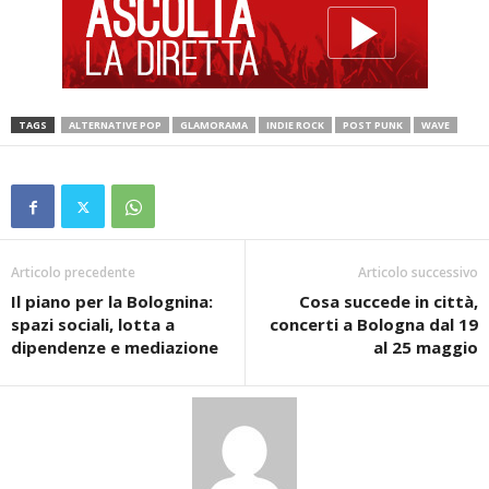
TAGS
ALTERNATIVE POP
GLAMORAMA
INDIE ROCK
POST PUNK
WAVE
Articolo precedente
Articolo successivo
Il piano per la Bolognina:
Cosa succede in città,
spazi sociali, lotta a
concerti a Bologna dal 19
dipendenze e mediazione
al 25 maggio