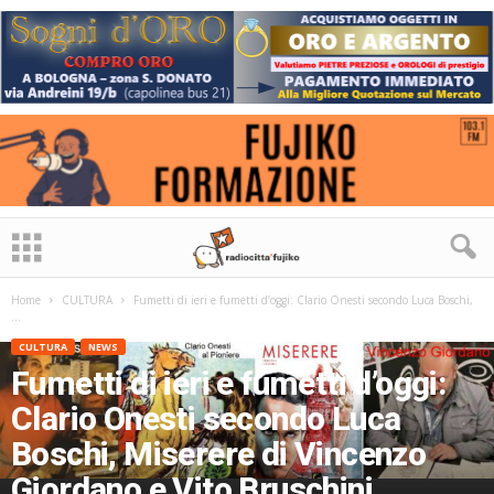
Home
CULTURA
Fumetti di ieri e fumetti d’oggi: Clario Onesti secondo Luca Boschi,
...
CULTURA
NEWS
Fumetti di ieri e fumetti d’oggi:
Clario Onesti secondo Luca
Boschi, Miserere di Vincenzo
Giordano e Vito Bruschini