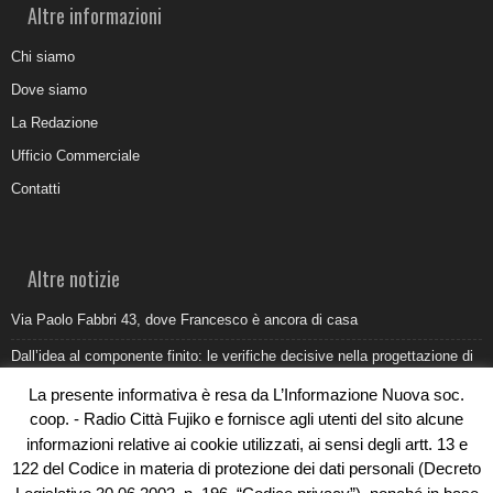
Altre informazioni
Chi siamo
Dove siamo
La Redazione
Ufficio Commerciale
Contatti
Altre notizie
Via Paolo Fabbri 43, dove Francesco è ancora di casa
Dall’idea al componente finito: le verifiche decisive nella progettazione di
uno stampo industriale
La presente informativa è resa da L’Informazione Nuova soc.
Belvedere Marittimo e il report ARPACAL 2026 sulla qualità del mare
coop. - Radio Città Fujiko e fornisce agli utenti del sito alcune
informazioni relative ai cookie utilizzati, ai sensi degli artt. 13 e
Come organizzare e allestire una camera ardente per l’ultimo saluto
122 del Codice in materia di protezione dei dati personali (Decreto
Umidità di risalita in casa, come riconoscere i segnali veri