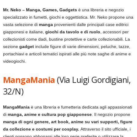
Mr. Neko – Manga, Games, Gadgets
è una libreria e negozio
specializzato in fumetti, giochi e oggettistica. Mr. Neko propone una
vasta selezione di
manga
provenienti dalle principali case editrici
giapponesi e italiane,
giochi da tavolo e di ruolo
, accessori per
collezionisti come dadi, bustine protettive e carte collezionabili. La
sezione
gadget
include figure di varie dimensioni, peluche, tazze,
portachiavi e articoli tematici ispirati alle più note saghe di anime e
videogiochi.
MangaMania
(Via Luigi Gordigiani,
32/N)
MangaMania
è una libreria e fumetteria dedicata agli appassionati
di
manga, anime e cultura pop giapponese
. Il negozio propone
manga di ogni genere, art book, anime su vari supporti, figure
da collezione e costumi per cosplay.
Attraverso il sito ufficiale, i
clienti possono abbonarsi alle loro serie preferite o utilizzare la