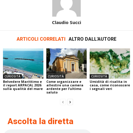
Claudio Succi
ARTICOLI CORRELATI
ALTRO DALL'AUTORE
CURIOSITÀ
CURIOSITÀ
CURIOSITÀ
Belvedere Marittimo e
Come organizzare e
Umidità di risalita in
il report ARPACAL 2026
allestire una camera
casa, come riconoscere
sulla qualità del mare
ardente per l’ultimo
i segnali veri
saluto
Ascolta la diretta