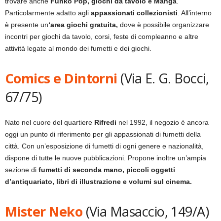
trovare anche
Funko Pop, giochi da tavolo e Manga
.
Particolarmente adatto agli
appassionati collezionisti
. All’interno
è presente un
‘area giochi gratuita,
dove è possibile organizzare
incontri per giochi da tavolo, corsi, feste di compleanno e altre
attività legate al mondo dei fumetti e dei giochi.
Comics e Dintorni
(Via E. G. Bocci,
67/75)
Nato nel cuore del quartiere
Rifredi
nel 1992, il negozio è ancora
oggi un punto di riferimento per gli appassionati di fumetti della
città. Con un’esposizione di fumetti di ogni genere e nazionalità,
dispone di tutte le nuove pubblicazioni. Propone inoltre un’ampia
sezione di
fumetti di seconda mano, piccoli oggetti
d’antiquariato, libri di illustrazione e volumi sul cinema.
Mister Neko
(Via Masaccio, 149/A)