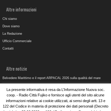
Altre informazioni
Chi siamo
Dove siamo
La Redazione
Ufficio Commerciale
Contatti
Altre notizie
Belvedere Marittimo e il report ARPACAL 2026 sulla qualità del mare
Come organizzare e allestire una camera ardente per l’ultimo saluto
La presente informativa è resa da L’Informazione Nuova soc.
Umidità di risalita in casa, come riconoscere i segnali veri
coop. - Radio Città Fujiko e fornisce agli utenti del sito alcune
informazioni relative ai cookie utilizzati, ai sensi degli artt. 13 e
Torna il Sun Donato Festival 2026
122 del Codice in materia di protezione dei dati personali (Decreto
Come il busking moderno ridisegna il paesaggio sonoro urbano