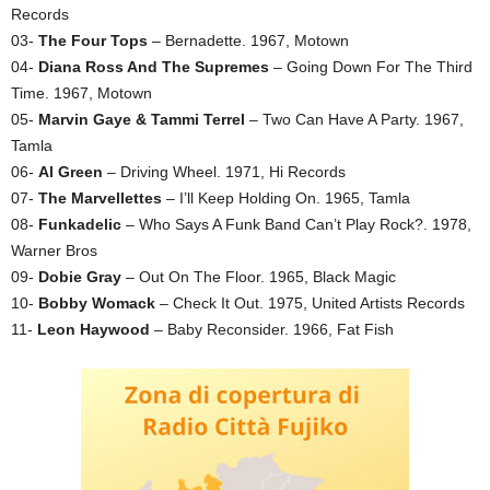
Records
03-
The Four Tops
– Bernadette. 1967, Motown
04-
Diana Ross And The Supremes
– Going Down For The Third
Time. 1967, Motown
05-
Marvin Gaye & Tammi Terrel
– Two Can Have A Party. 1967,
Tamla
06-
Al Green
– Driving Wheel. 1971, Hi Records
07-
The Marvellettes
– I’ll Keep Holding On. 1965, Tamla
08-
Funkadelic
– Who Says A Funk Band Can’t Play Rock?. 1978,
Warner Bros
09-
Dobie Gray
– Out On The Floor. 1965, Black Magic
10-
Bobby Womack
– Check It Out. 1975, United Artists Records
11-
Leon Haywood
– Baby Reconsider. 1966, Fat Fish