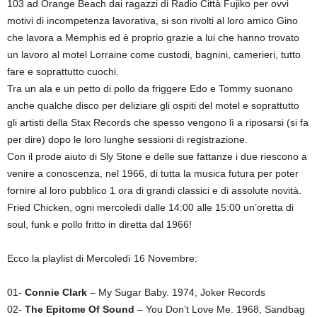
103 ad Orange Beach dai ragazzi di Radio Città Fujiko per ovvi
motivi di incompetenza lavorativa, si son rivolti al loro amico Gino
che lavora a Memphis ed è proprio grazie a lui che hanno trovato
un lavoro al motel Lorraine come custodi, bagnini, camerieri, tutto
fare e soprattutto cuochi.
Tra un ala e un petto di pollo da friggere Edo e Tommy suonano
anche qualche disco per deliziare gli ospiti del motel e soprattutto
gli artisti della Stax Records che spesso vengono lì a riposarsi (si fa
per dire) dopo le loro lunghe sessioni di registrazione.
Con il prode aiuto di Sly Stone e delle sue fattanze i due riescono a
venire a conoscenza, nel 1966, di tutta la musica futura per poter
fornire al loro pubblico 1 ora di grandi classici e di assolute novità.
Fried Chicken, ogni mercoledì dalle 14:00 alle 15:00 un’oretta di
soul, funk e pollo fritto in diretta dal 1966!
Ecco la playlist di Mercoledì 16 Novembre:
01-
Connie Clark
– My Sugar Baby. 1974, Joker Records
02-
The Epitome Of Sound
– You Don’t Love Me. 1968, Sandbag